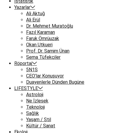
İstatistik
Yazarlar
Ali Aktuğ
Ali Erül
Dr. Mehmet Muratoğlu
Fazıl Karaman
Faruk Ömrüuzak
Okan Utkueri
Prof. Dr. Samim Ünan
Sema Tüfekçiler
Röportaj
5N1S
CEO’lar Konuşuyor
Duayenlerle Dünden Bugüne
LIFESTYLE
Astroloji
Ne İzlesek
Teknoloji
Sağlık
Yaşam / Stil
Kültür / Sanat
Ekoloji