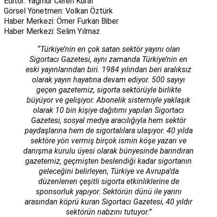
Editör: Yağmur Ceren Kural
Görsel Yönetmen: Volkan Öztürk
Haber Merkezi: Ömer Furkan Biber
Haber Merkezi: Selim Yılmaz
“Türkiye’nin en çok satan sektör yayını olan
Sigortacı Gazetesi, aynı zamanda Türkiye’nin en
eski yayınlarından biri. 1984 yılından beri aralıksız
olarak yayın hayatına devam ediyor. 500 sayıyı
geçen gazetemiz, sigorta sektörüyle birlikte
büyüyor ve gelişiyor. Abonelik sistemiyle yaklaşık
olarak 10 bin kişiye dağıtımı yapılan Sigortacı
Gazetesi, sosyal medya aracılığıyla hem sektör
paydaşlarına hem de sigortalılara ulaşıyor. 40 yılda
sektöre yön vermiş birçok ismin köşe yazarı ve
danışma kurulu üyesi olarak bünyesinde barındıran
gazetemiz, geçmişten beslendiği kadar sigortanın
geleceğini belirleyen, Türkiye ve Avrupa’da
düzenlenen çeşitli sigorta etkinliklerine de
sponsorluk yapıyor. Sektörün dünü ile yarını
arasından köprü kuran Sigortacı Gazetesi, 40 yıldır
sektörün nabzını tutuyor.”