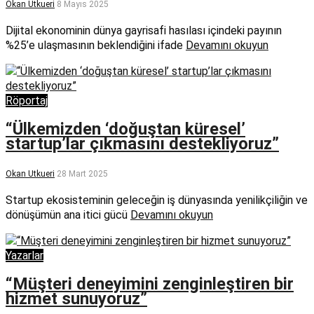
Okan Utkueri
8 Mayıs 2025
Dijital ekonominin dünya gayrisafi hasılası içindeki payının
%25’e ulaşmasının beklendiğini ifade
Devamını okuyun
Röportaj
“Ülkemizden ‘doğuştan küresel’
startup’lar çıkmasını destekliyoruz”
Okan Utkueri
28 Mart 2025
Startup ekosisteminin geleceğin iş dünyasında yenilikçiliğin ve
dönüşümün ana itici gücü
Devamını okuyun
Yazarlar
“Müşteri deneyimini zenginleştiren bir
hizmet sunuyoruz”