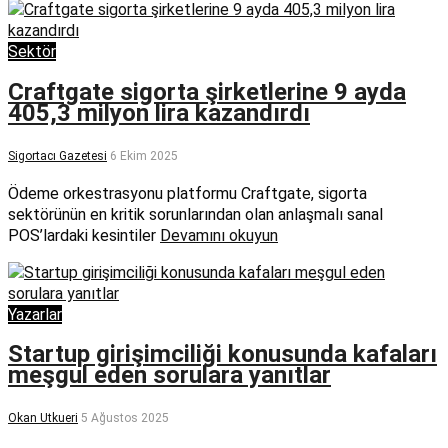
Sektör
Craftgate sigorta şirketlerine 9 ayda
405,3 milyon lira kazandırdı
Sigortacı Gazetesi
6 Ekim 2025
Ödeme orkestrasyonu platformu Craftgate, sigorta
sektörünün en kritik sorunlarından olan anlaşmalı sanal
POS’lardaki kesintiler
Devamını okuyun
Yazarlar
Startup girişimciliği konusunda kafaları
meşgul eden sorulara yanıtlar
Okan Utkueri
5 Ağustos 2025