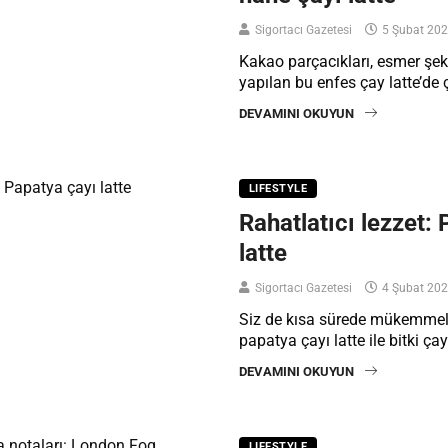
Sigortacı Gazetesi
5 Şubat 20
Kakao parçacıkları, esmer şeke
yapılan bu enfes çay latte’de 
DEVAMINI OKUYUN
LIFESTYLE
Rahatlatıcı lezzet:
latte
Sigortacı Gazetesi
4 Şubat 20
Siz de kısa sürede mükemmel
papatya çayı latte ile bitki ça
DEVAMINI OKUYUN
LIFESTYLE