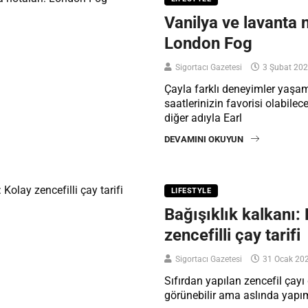
Vanilya ve lavanta n
London Fog
Sigortacı Gazetesi
3 Şubat 20
Çayla farklı deneyimler yaşam
saatlerinizin favorisi olabil
diğer adıyla Earl
DEVAMINI OKUYUN
LIFESTYLE
Bağışıklık kalkanı:
zencefilli çay tarifi
Sigortacı Gazetesi
31 Ocak 20
Sıfırdan yapılan zencefil çay
görünebilir ama aslında yapı