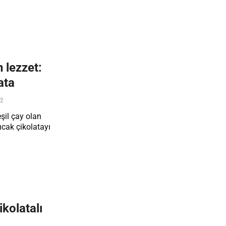
 lezzet:
ata
22
şil çay olan
ıcak çikolatayı
kolatalı