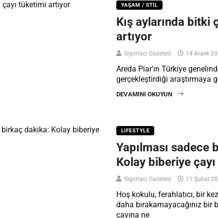
YAŞAM / STIL
Kış aylarında bitki 
artıyor
Sigortacı Gazetesi
14 Aralık 2
Areda Piar’ın Türkiye genelind
gerçekleştirdiği araştırmaya 
DEVAMINI OKUYUN
LIFESTYLE
Yapılması sadece b
Kolay biberiye çayı
Sigortacı Gazetesi
11 Şubat 2
Hoş kokulu, ferahlatıcı, bir ke
daha bırakamayacağınız bir b
çayına ne