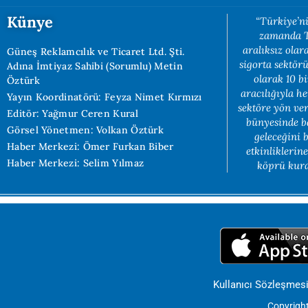
Künye
“Türkiye’ni
zamanda Tü
aralıksız ola
Güneş Reklamcılık ve Ticaret Ltd. Şti.
sigorta sektörü
Adına İmtiyaz Sahibi (Sorumlu) Metin
olarak 10 b
Öztürk
aracılığıyla h
Yayın Koordinatörü: Feyza Nimet Kırmızı
sektöre yön ve
Editör: Yağmur Ceren Kural
bünyesinde b
Görsel Yönetmen: Volkan Öztürk
geleceğini 
Haber Merkezi: Ömer Furkan Biber
etkinliklerin
Haber Merkezi: Selim Yılmaz
köprü kuran
Kullanıcı Sözleşmes
Copyright