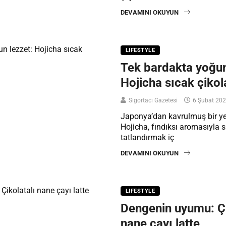
DEVAMINI OKUYUN
LIFESTYLE
Tek bardakta yoğun
Hojicha sıcak çikol
Sigortacı Gazetesi
6 Şubat 20
Japonya’dan kavrulmuş bir ye
Hojicha, fındıksı aromasıyla s
tatlandırmak iç
DEVAMINI OKUYUN
LIFESTYLE
Dengenin uyumu: Çi
nane çayı latte