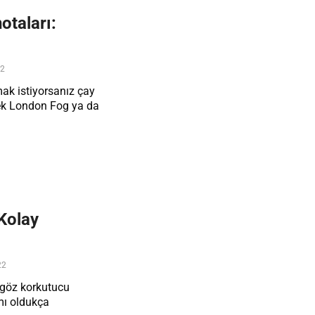
otaları:
22
ak istiyorsanız çay
ecek London Fog ya da
 Kolay
22
ı göz korkutucu
mı oldukça