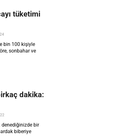
çayı tüketimi
024
e bin 100 kişiyle
göre, sonbahar ve
irkaç dakika:
022
z denediğinizde bir
ardak biberiye