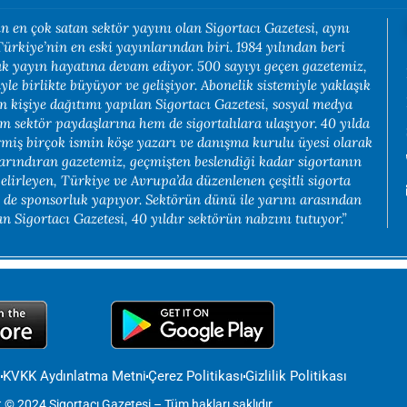
n en çok satan sektör yayını olan Sigortacı Gazetesi, aynı
rkiye’nin en eski yayınlarından biri. 1984 yılından beri
rak yayın hayatına devam ediyor. 500 sayıyı geçen gazetemiz,
yle birlikte büyüyor ve gelişiyor. Abonelik sistemiyle yaklaşık
in kişiye dağıtımı yapılan Sigortacı Gazetesi, sosyal medya
em sektör paydaşlarına hem de sigortalılara ulaşıyor. 40 yılda
rmiş birçok ismin köşe yazarı ve danışma kurulu üyesi olarak
arındıran gazetemiz, geçmişten beslendiği kadar sigortanın
belirleyen, Türkiye ve Avrupa’da düzenlenen çeşitli sigorta
e de sponsorluk yapıyor. Sektörün dünü ile yarını arasından
 Sigortacı Gazetesi, 40 yıldır sektörün nabzını tutuyor.”
i
KVKK Aydınlatma Metni
Çerez Politikası
Gizlilik Politikası
 © 2024 Sigortacı Gazetesi – Tüm hakları saklıdır.