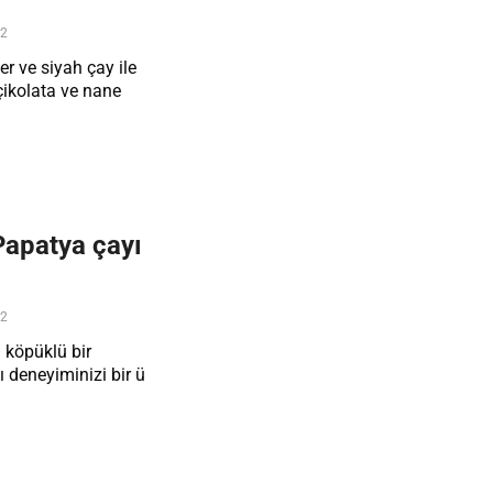
22
r ve siyah çay ile
çikolata ve nane
 Papatya çayı
22
 köpüklü bir
yı deneyiminizi bir ü