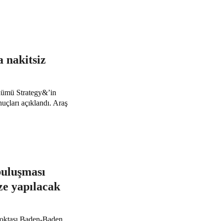
 nakitsiz
ölümü Strategy&’in
çları açıklandı. Araş
uluşması
ze yapılacak
noktası Baden-Baden