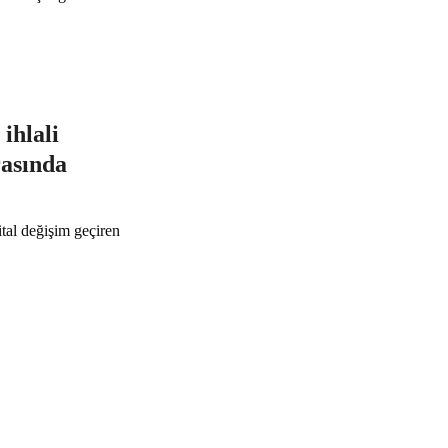
ihlali
rasında
ital değişim geçiren