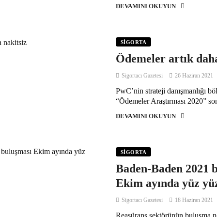
DEVAMINI OKUYUN
SIGORTA
Ödemeler artık daha
Sigortacı Gazetesi
26 Haziran 2021
PwC’nin strateji danışmanlığı b
“Ödemeler Araştırması 2020” sonu
DEVAMINI OKUYUN
SIGORTA
Baden-Baden 2021 b
Ekim ayında yüz yü
Sigortacı Gazetesi
18 Haziran 2021
Reasürans sektörünün buluşma 