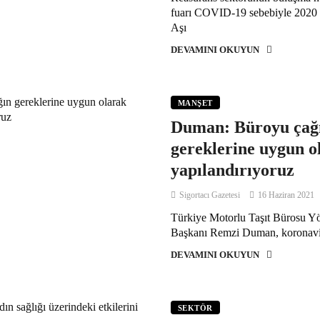
fuarı COVID-19 sebebiyle 2020 yı
Aşı
DEVAMINI OKUYUN
MANŞET
Duman: Büroyu çağ
gereklerine uygun o
yapılandırıyoruz
Sigortacı Gazetesi
16 Haziran 2021
Türkiye Motorlu Taşıt Bürosu Y
Başkanı Remzi Duman, koronavir
DEVAMINI OKUYUN
SEKTÖR