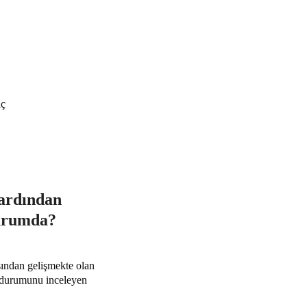
iç
ardından
durumda?
sından gelişmekte olan
in durumunu inceleyen