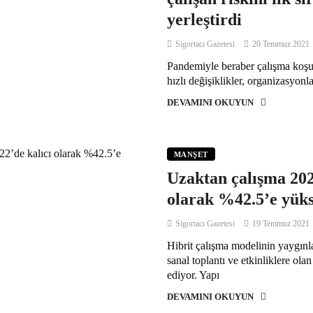
yerleştirdi
Sigortacı Gazetesi
20 Temmuz 2021
Pandemiyle beraber çalışma koşu
hızlı değişiklikler, organizasyonl
DEVAMINI OKUYUN
MANŞET
Uzaktan çalışma 202
olarak %42.5’e yüks
Sigortacı Gazetesi
19 Temmuz 2021
Hibrit çalışma modelinin yaygınla
sanal toplantı ve etkinliklere ola
ediyor. Yapı
DEVAMINI OKUYUN