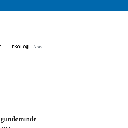
E
EKOLOJI
n gündeminde
raya