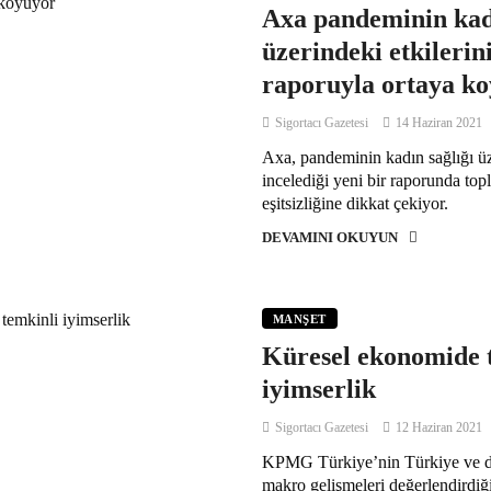
Axa pandeminin kadı
üzerindeki etkilerin
raporuyla ortaya k
Sigortacı Gazetesi
14 Haziran 2021
Axa, pandeminin kadın sağlığı üze
incelediği yeni bir raporunda top
eşitsizliğine dikkat çekiyor.
DEVAMINI OKUYUN
MANŞET
Küresel ekonomide 
iyimserlik
Sigortacı Gazetesi
12 Haziran 2021
KPMG Türkiye’nin Türkiye ve 
makro gelişmeleri değerlendirdiğ