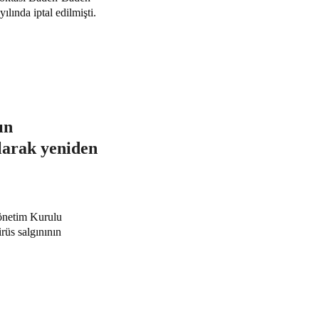
lında iptal edilmişti.
ın
larak yeniden
önetim Kurulu
üs salgınının