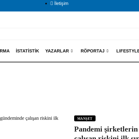
İletişim
IRMA
İSTATISTIK
YAZARLAR
RÖPORTAJ
LIFESTYL
MANŞET
Pandemi şirketleri
çalışan riskini ilk sı