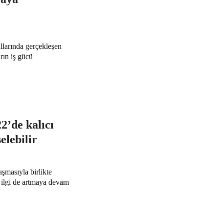
llarında gerçekleşen
arın iş gücü
2’de kalıcı
elebilir
şmasıyla birlikte
n ilgi de artmaya devam