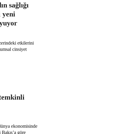
n sağlığı
i yeni
oyuyor
rindeki etkilerini
lumsal cinsiyet
temkinli
dünya ekonomisinde
i Bakış’a göre