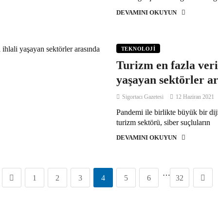
DEVAMINI OKUYUN
TEKNOLOJI
Turizm en fazla veri 
yaşayan sektörler a
Sigortacı Gazetesi
12 Haziran 2021
Pandemi ile birlikte büyük bir dij
turizm sektörü, siber suçluların
DEVAMINI OKUYUN
…
1
2
3
4
5
6
32