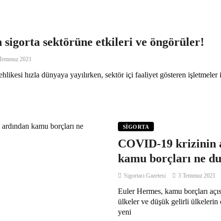
igorta sektörüne etkileri ve öngörüler!
Temmuz 2021
kesi hızla dünyaya yayılırken, sektör içi faaliyet gösteren işletmeler 
SIGORTA
COVID-19 krizinin 
kamu borçları ne 
Sigortacı Gazetesi
3 Temmuz 2021
Euler Hermes, kamu borçları açı
ülkeler ve düşük gelirli ülkeler
yeni