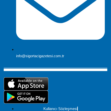
info@sigortacigazetesi.com.tr
Kullanıcı Sözleşmesi