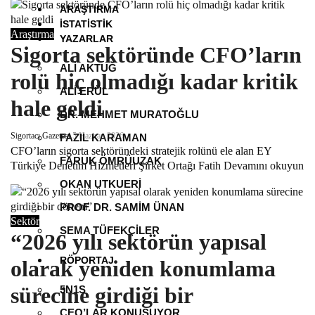
ARAŞTIRMA
İSTATISTIK
Araştırma
YAZARLAR
Sigorta sektöründe CFO’ların
ALI AKTUĞ
rolü hiç olmadığı kadar kritik
ALI ERÜL
hale geldi
DR. MEHMET MURATOĞLU
Sigortacı Gazetesi
5 Haziran 2026
FAZIL KARAMAN
CFO’ların sigorta sektöründeki stratejik rolünü ele alan EY
FARUK ÖMRÜUZAK
Türkiye Denetim Hizmetleri Şirket Ortağı Fatih
Devamını okuyun
OKAN UTKUERI
PROF. DR. SAMIM ÜNAN
Sektör
SEMA TÜFEKÇILER
“2026 yılı sektörün yapısal
RÖPORTAJ
olarak yeniden konumlama
sürecine girdiği bir
5N1S
CEO’LAR KONUŞUYOR