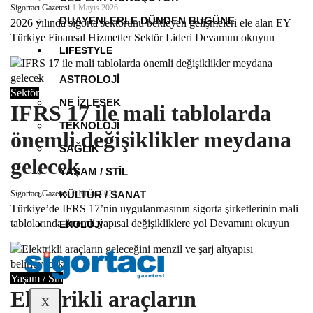
Sigortacı Gazetesi
1 Mayıs 2026
DUAYENLERLE DÜNDEN BUGÜNE
2026 yılında sigorta sektörünü bekleyen gelişmeleri ele alan EY
Türkiye Finansal Hizmetler Sektör Lideri
Devamını okuyun
LIFESTYLE
ASTROLOJI
Sektör
NE İZLESEK
IFRS 17 ile mali tablolarda
TEKNOLOJI
önemli değişiklikler meydana
SAĞLIK
gelecek
YAŞAM / STIL
Sigortacı Gazetesi
KÜLTÜR / SANAT
6 Nisan 2026
Türkiye’de IFRS 17’nin uygulanmasının sigorta şirketlerinin mali
tablolarında önemli yapısal değişikliklere yol
Devamını okuyun
EKOLOJI
Yaşam / Stil
Elektrikli araçların
X