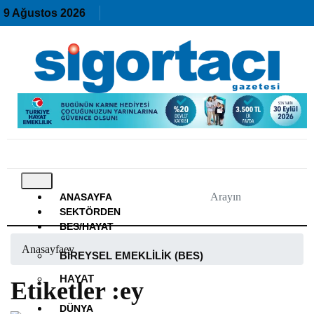
9 Ağustos 2026
ANASAYFA
SEKTÖRDEN
BES/HAYAT
Anasayfa
ey
BIREYSEL EMEKLILIK (BES)
HAYAT
Etiketler :ey
DÜNYA