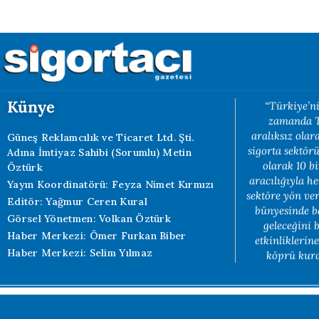
Künye
“Türkiye’ni
zamanda Tü
aralıksız ola
Güneş Reklamcılık ve Ticaret Ltd. Şti.
sigorta sektörü
Adına İmtiyaz Sahibi (Sorumlu) Metin
olarak 10 b
Öztürk
aracılığıyla h
Yayın Koordinatörü: Feyza Nimet Kırmızı
sektöre yön ve
Editör: Yağmur Ceren Kural
bünyesinde b
Görsel Yönetmen: Volkan Öztürk
geleceğini 
Haber Merkezi: Ömer Furkan Biber
etkinliklerin
Haber Merkezi: Selim Yılmaz
köprü kuran