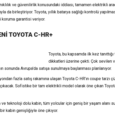
klılık ve güvenilirlik konusundaki iddiası, tamamen elektrikli araçl
la da birleştiriyor. Toyota, yıllık batarya sağlığı kontrolü yapılm
 koruma garantisi veriyor.
YENİ TOYOTA C-HR+
Toyota, bu kapsamda ilk kez tanıttığ
dikkatleri üzerine çekti. Çok sevilen
nın sonunda Avrupa’da satışa sunulmaya başlanması planlanıyor.
ondan fazla satış rakamına ulaşan Toyota C-HR’ın coupe tarzı çiz
çıkacak. Sofistike bir tam elektrikli model olarak öne çıkan Toy
 ve teknoloji dolu kabin, tüm yolcular için geniş bir yaşam alan
bir kabin genişliğiyle öne çıkıyor.