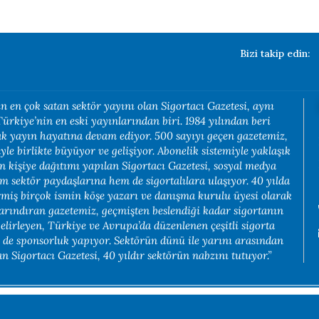
Bizi takip edin:
n en çok satan sektör yayını olan Sigortacı Gazetesi, aynı
rkiye’nin en eski yayınlarından biri. 1984 yılından beri
rak yayın hayatına devam ediyor. 500 sayıyı geçen gazetemiz,
yle birlikte büyüyor ve gelişiyor. Abonelik sistemiyle yaklaşık
in kişiye dağıtımı yapılan Sigortacı Gazetesi, sosyal medya
em sektör paydaşlarına hem de sigortalılara ulaşıyor. 40 yılda
rmiş birçok ismin köşe yazarı ve danışma kurulu üyesi olarak
arındıran gazetemiz, geçmişten beslendiği kadar sigortanın
belirleyen, Türkiye ve Avrupa’da düzenlenen çeşitli sigorta
e de sponsorluk yapıyor. Sektörün dünü ile yarını arasından
 Sigortacı Gazetesi, 40 yıldır sektörün nabzını tutuyor.”