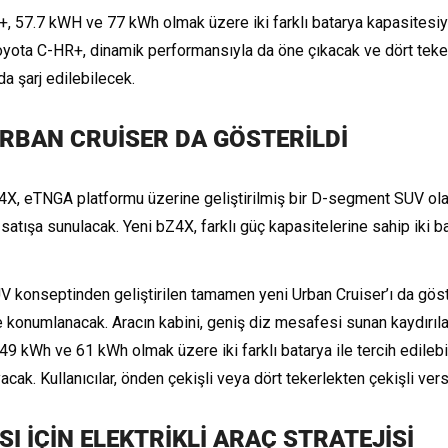
R+, 57.7 kWH ve 77 kWh olmak üzere iki farklı batarya kapasitesi
Toyota C-HR+, dinamik performansıyla da öne çıkacak ve dört tekerl
da şarj edilebilecek.
URBAN CRUİSER DA GÖSTERİLDİ
4X, eTNGA platformu üzerine geliştirilmiş bir D-segment SUV olara
 satışa sunulacak. Yeni bZ4X, farklı güç kapasitelerine sahip iki 
V konseptinden geliştirilen tamamen yeni Urban Cruiser’ı da göst
onumlanacak. Aracın kabini, geniş diz mesafesi sunan kaydırılab
49 kWh ve 61 kWh olmak üzere iki farklı batarya ile tercih edilebi
acak. Kullanıcılar, önden çekişli veya dört tekerlekten çekişli ver
I İÇİN ELEKTRİKLİ ARAÇ STRATEJİSİ