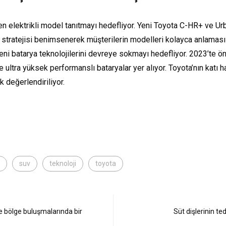
n elektrikli model tanıtmayı hedefliyor. Yeni Toyota C-HR+ ve Ur
stratejisi benimsenerek müşterilerin modelleri kolayca anlamas
yeni batarya teknolojilerini devreye sokmayı hedefliyor. 2023’te ö
ltra yüksek performanslı bataryalar yer alıyor. Toyota’nın katı hal 
 değerlendiriliyor.
suv
teknoloji
toyota
le bölge buluşmalarında bir
Süt dişlerinin t