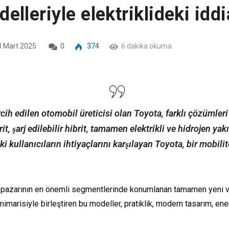
lleriyle elektriklideki iddi
 Mart 2025
0
374
6 dakika okuma
rcih edilen otomobil üreticisi olan Toyota, farklı çözümler
 şarj edilebilir hibrit, tamamen elektrikli ve hidrojen yak
i kullanıcıların ihtiyaçlarını karşılayan Toyota, bir mobilit
pazarının en önemli segmentlerinde konumlanan tamamen yeni ve ge
mimarisiyle birleştiren bu modeller, pratiklik, modern tasarım, ener