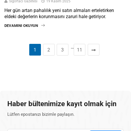
Sigortacı Gazetesi
19 Kasım 2025
Her gün artan pahalılık yeni satın almaları erteletirken
eldeki değerlerin korunmasını zaruri hale getiriyor.
DEVAMINI OKUYUN
…
1
2
3
11
Haber bültenimize kayıt olmak için
Lütfen epostanızı bizimle paylaşın.