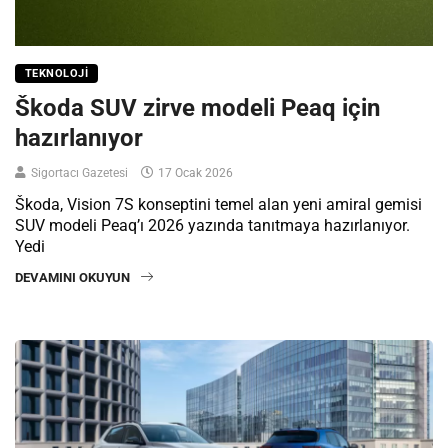
TEKNOLOJI
Škoda SUV zirve modeli Peaq için
hazırlanıyor
Sigortacı Gazetesi
17 Ocak 2026
Škoda, Vision 7S konseptini temel alan yeni amiral gemisi
SUV modeli Peaq’ı 2026 yazında tanıtmaya hazırlanıyor.
Yedi
DEVAMINI OKUYUN