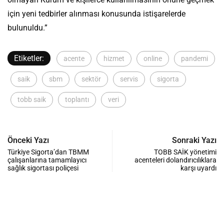
için yeni tedbirler alınması konusunda istişarelerde
bulunuldu.”
Etiketler:
acente
hizmet
online
pandemi
saik
sbm
sektör
servis
sigorta
tobb saik
toplantı
veri
Önceki Yazı
Sonraki Yazı
Türkiye Sigorta’dan TBMM
TOBB SAİK yönetimi
çalışanlarına tamamlayıcı
acenteleri dolandırıcılıklara
sağlık sigortası poliçesi
karşı uyardı