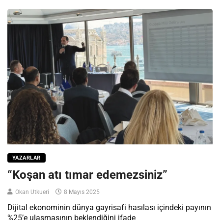
YAZARLAR
“Koşan atı tımar edemezsiniz”
Okan Utkueri
8 Mayıs 2025
Dijital ekonominin dünya gayrisafi hasılası içindeki payının
%25’e ulaşmasının beklendiğini ifade