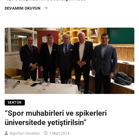
DEVAMINI OKUYUN
SEKTÖR
“Spor muhabirleri ve spikerleri
üniversitede yetiştirilsin”
Sigortacı Gazetesi
1 Mart 2024