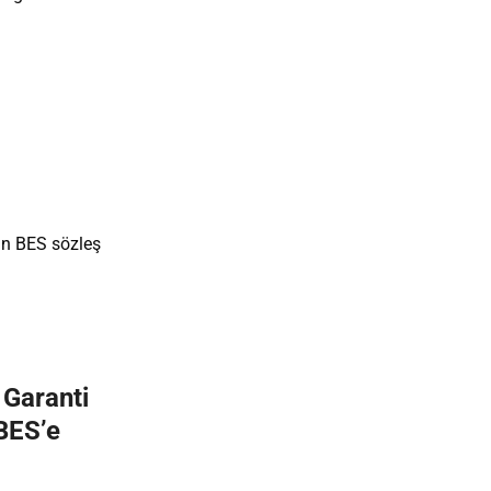
lan BES sözleş
 Garanti
BES’e