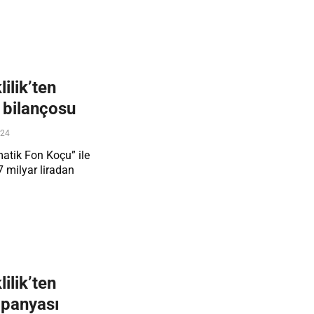
ilik’ten
 bilançosu
024
atik Fon Koçu” ile
7 milyar liradan
ilik’ten
panyası