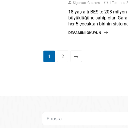
Sigortacı Gazetesi
1 Temmuz 
18 yaş altı BES’te 208 milyon 
büyüklüğüne sahip olan Garan
her 5 çocuktan birinin sistem
DEVAMINI OKUYUN
1
2