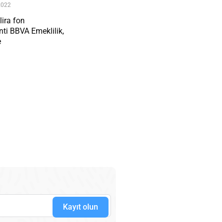
2022
lira fon
ti BBVA Emeklilik,
e
Kayıt olun