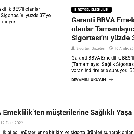
BIREYSEL EMEKLILIK
Garanti BBVA Emekli
olanlar Tamamlayıc
Sigortası’nı yüzde 
Sigortacı Gazetesi
16 Aralık 2
Garanti BBVA Emeklilik, BES’l
(Tamamlayıcı Sağlık Sigortas
varan indirimlerle sunuyor. B
DEVAMINI OKUYUN
 Emeklilik’ten müşterilerine Sağlıklı Yaş
12 Ekim 2022
ik ailesi; müşterilerine birikim ve sigorta ürünleri sunarak onları