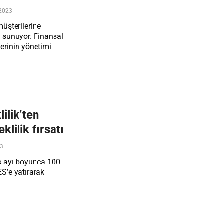
2023
üşterilerine
 sunuyor. Finansal
lerinin yönetimi
ilik’ten
klilik fırsatı
23
s ayı boyunca 100
ES’e yatırarak