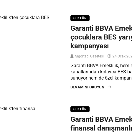
SEKTÖR
Garanti BBVA Emekl
çocuklara BES yarıy
kampanyası
Sigortacı Gazetesi
24 Ocak 20
Garanti BBVA Emeklilik, hem mü
kanallarından kolayca BES b
sunuyor hem de özel kampan
DEVAMINI OKUYUN
SEKTÖR
Garanti BBVA Emekl
finansal danışmanlı