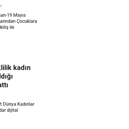
24
san-19 Mayıs
allarından Çocuklara
iliş ile
ilik kadın
ldığı
ttı
rt Dünya Kadınlar
ar dijital