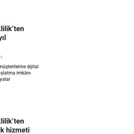
ilik’ten
ıl
24
şterilerine dijital
aşlatma imkânı
yalar
ilik’ten
k hizmeti