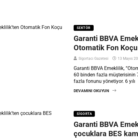
SEKTÖR
Garanti BBVA Emekl
Otomatik Fon Koçu
Sigortacı Gazetesi
13 Mayıs 2
Garanti BBVA Emeklilik, “Otom
60 binden fazla müşterisinin 
fazla fonunu yönetiyor. 6 yılı
DEVAMINI OKUYUN
SIGORTA
Garanti BBVA Emekl
çocuklara BES kam