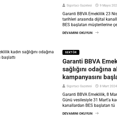
Sigortacı Gazetesi
9 Mayıs 20
Garanti BBVA Emeklilik 23 Ni
tarihleri arasında dijital kan
BES başlatan müşterilerine çek
DEVAMINI OKUYUN
SEKTÖR
Garanti BBVA Emekl
sağlığını odağına a
kampanyasını başla
Sigortacı Gazetesi
8 Mart 2024
Garanti BBVA Emeklilik, 8 Ma
Günü vesilesiyle 31 Mart’a kad
kanallardan BES başlatan tü
DEVAMINI OKUYUN