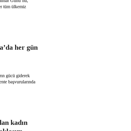
ınlar Günü’nü,
ber tüm ülkemiz
a’da her gün
rın gücü giderek
cente başvurularında
dan kadın