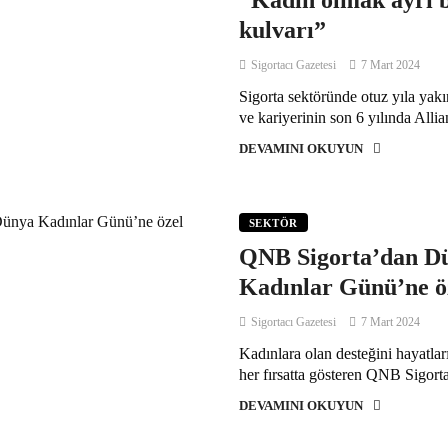
“Kadın olmak ayrı 
kulvarı”
Sigortacı Gazetesi
7 Mart 2024
Sigorta sektöründe otuz yıla yak
ve kariyerinin son 6 yılında Allia
DEVAMINI OKUYUN
SEKTÖR
QNB Sigorta’dan D
Kadınlar Günü’ne 
Sigortacı Gazetesi
7 Mart 2024
Kadınlara olan desteğini hayatlar
her fırsatta gösteren QNB Sigorta
DEVAMINI OKUYUN