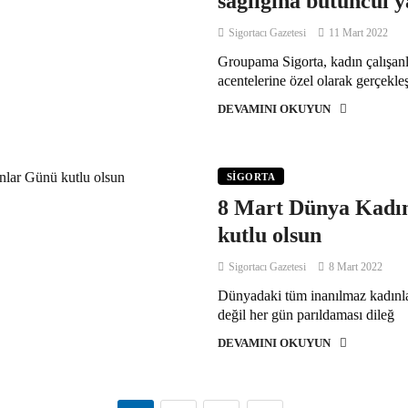
sağlığına bütüncül 
Sigortacı Gazetesi
11 Mart 2022
Groupama Sigorta, kadın çalışanl
acentelerine özel olarak gerçekle
DEVAMINI OKUYUN
SIGORTA
8 Mart Dünya Kadı
kutlu olsun
Sigortacı Gazetesi
8 Mart 2022
Dünyadaki tüm inanılmaz kadınl
değil her gün parıldaması dileğ
DEVAMINI OKUYUN