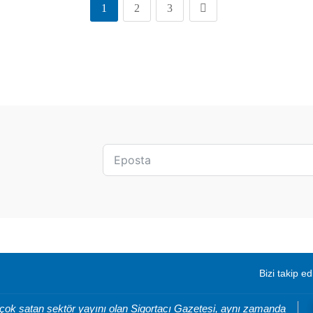
1
2
3
Bizi takip ed
 çok satan sektör yayını olan Sigortacı Gazetesi, aynı zamanda