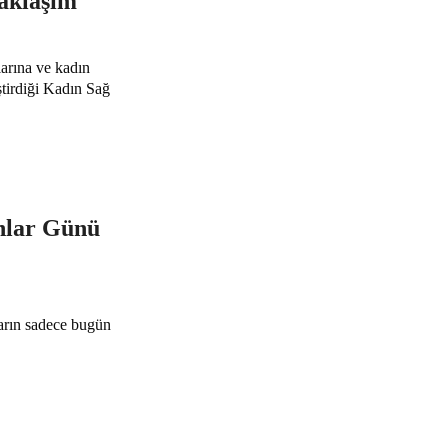
yaklaşım
arına ve kadın
ştirdiği Kadın Sağ
nlar Günü
arın sadece bugün