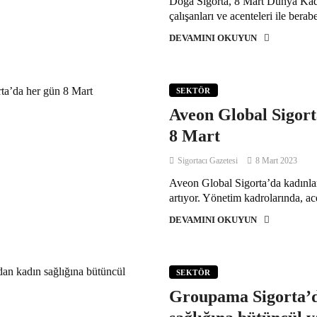
Doğa Sigorta, 8 Mart Dünya Kad
çalışanları ve acenteleri ile bera
DEVAMINI OKUYUN
SEKTÖR
Aveon Global Sigort
8 Mart
Sigortacı Gazetesi
8 Mart 2023
Aveon Global Sigorta’da kadınla
artıyor. Yönetim kadrolarında, a
DEVAMINI OKUYUN
SEKTÖR
Groupama Sigorta’