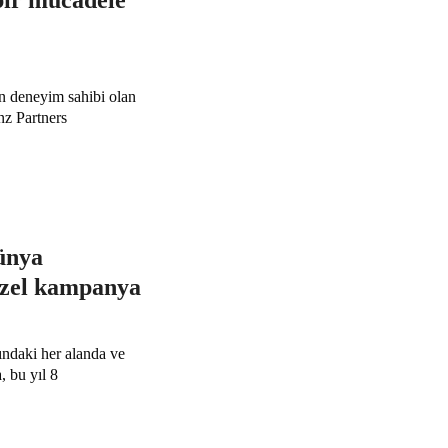
bir mücadele
ın deneyim sahibi olan
nz Partners
ünya
özel kampanya
ındaki her alanda ve
, bu yıl 8