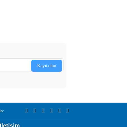
Kayıt olun
in:
İletişim