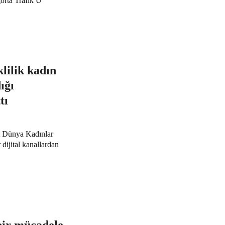
orta Trafik Ü
ilik kadın
ığı
tı
t Dünya Kadınlar
dijital kanallardan