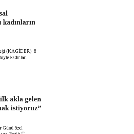
al
 kadınların
rneği (KAGİDER), 8
iyle kadınları
ilk akla gelen
mak istiyoruz”
r Günü özel