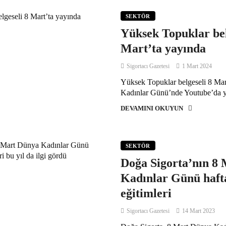
SEKTÖR
Yüksek Topuklar bel
Mart’ta yayında
Sigortacı Gazetesi
1 Mart 2024
Yüksek Topuklar belgeseli 8 M
Kadınlar Günü’nde Youtube’da y
DEVAMINI OKUYUN
SEKTÖR
Doğa Sigorta’nın 8
Kadınlar Günü hafta
eğitimleri
Sigortacı Gazetesi
14 Mart 2023