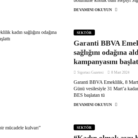
bölümüne konuk olan Hepiyi Sig
DEVAMINI OKUYUN
SEKTÖR
Garanti BBVA Emekl
sağlığını odağına ald
kampanyasını başlat
Sigortacı Gazetesi
8 Mart 2024
Garanti BBVA Emeklilik, 8 Mar
Günü vesilesiyle 31 Mart’a kadar 
BES başlatan tü
DEVAMINI OKUYUN
SEKTÖR