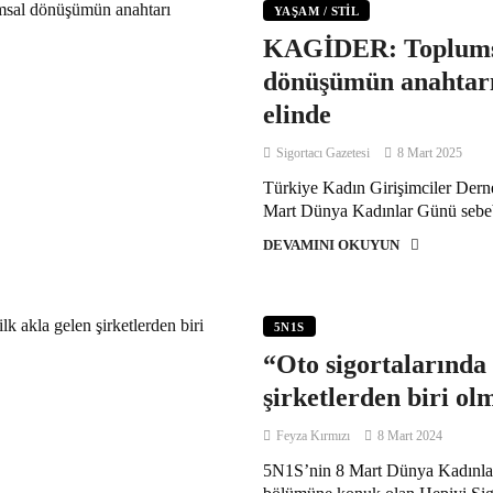
YAŞAM / STIL
KAGİDER: Toplums
dönüşümün anahtarı
elinde
Sigortacı Gazetesi
8 Mart 2025
Türkiye Kadın Girişimciler De
Mart Dünya Kadınlar Günü sebeb
DEVAMINI OKUYUN
5N1S
“Oto sigortalarında 
şirketlerden biri ol
Feyza Kırmızı
8 Mart 2024
5N1S’nin 8 Mart Dünya Kadınla