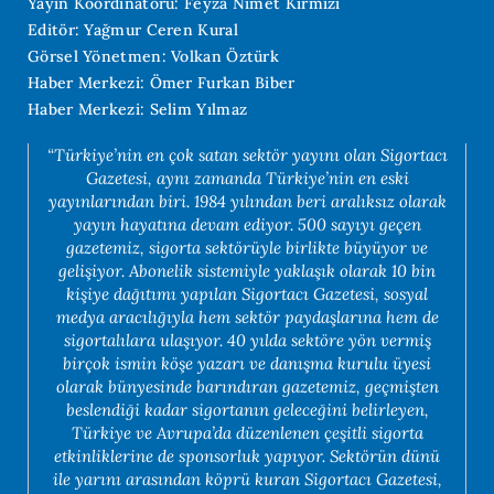
Yayın Koordinatörü: Feyza Nimet Kırmızı
Editör: Yağmur Ceren Kural
Görsel Yönetmen: Volkan Öztürk
Haber Merkezi: Ömer Furkan Biber
Haber Merkezi: Selim Yılmaz
“Türkiye’nin en çok satan sektör yayını olan Sigortacı
Gazetesi, aynı zamanda Türkiye’nin en eski
yayınlarından biri. 1984 yılından beri aralıksız olarak
yayın hayatına devam ediyor. 500 sayıyı geçen
gazetemiz, sigorta sektörüyle birlikte büyüyor ve
gelişiyor. Abonelik sistemiyle yaklaşık olarak 10 bin
kişiye dağıtımı yapılan Sigortacı Gazetesi, sosyal
medya aracılığıyla hem sektör paydaşlarına hem de
sigortalılara ulaşıyor. 40 yılda sektöre yön vermiş
birçok ismin köşe yazarı ve danışma kurulu üyesi
olarak bünyesinde barındıran gazetemiz, geçmişten
beslendiği kadar sigortanın geleceğini belirleyen,
Türkiye ve Avrupa’da düzenlenen çeşitli sigorta
etkinliklerine de sponsorluk yapıyor. Sektörün dünü
ile yarını arasından köprü kuran Sigortacı Gazetesi,