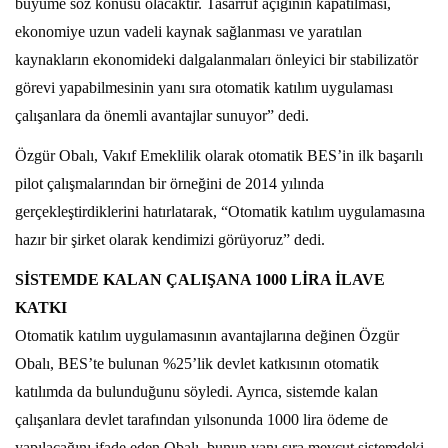
büyüme söz konusu olacaktır. Tasarruf açığının kapatılması,
ekonomiye uzun vadeli kaynak sağlanması ve yaratılan
kaynakların ekonomideki dalgalanmaları önleyici bir stabilizatör
görevi yapabilmesinin yanı sıra otomatik katılım uygulaması
çalışanlara da önemli avantajlar sunuyor” dedi.
Özgür Obalı, Vakıf Emeklilik olarak otomatik BES’in ilk başarılı
pilot çalışmalarından bir örneğini de 2014 yılında
gerçekleştirdiklerini hatırlatarak, “Otomatik katılım uygulamasına
hazır bir şirket olarak kendimizi görüyoruz” dedi.
SİSTEMDE KALAN ÇALIŞANA 1000 LİRA İLAVE
KATKI
Otomatik katılım uygulamasının avantajlarına değinen Özgür
Obalı, BES’te bulunan %25’lik devlet katkısının otomatik
katılımda da bulunduğunu söyledi. Ayrıca, sistemde kalan
çalışanlara devlet tarafından yılsonunda 1000 lira ödeme de
yapılacağını ifade eden Obalı, bunun yanı sıra mevcut sistemdeki