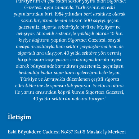
“Türkiye’nin en çok satan sektör yayını olan Sigortacı
Gazetesi, aynı zamanda Türkiye’nin en eski
yayınlarından biri. 1984 yılından beri aralıksız olarak
yayın hayatına devam ediyor. 500 sayıyı geçen
gazetemiz, sigorta sektörüyle birlikte büyüyor ve
gelişiyor. Abonelik sistemiyle yaklaşık olarak 10 bin
kişiye dağıtımı yapılan Sigortacı Gazetesi, sosyal
medya aracılığıyla hem sektör paydaşlarına hem de
sigortalılara ulaşıyor. 40 yılda sektöre yön vermiş
birçok ismin köşe yazarı ve danışma kurulu üyesi
olarak bünyesinde barındıran gazetemiz, geçmişten
beslendiği kadar sigortanın geleceğini belirleyen,
Türkiye ve Avrupa’da düzenlenen çeşitli sigorta
etkinliklerine de sponsorluk yapıyor. Sektörün dünü
ile yarını arasından köprü kuran Sigortacı Gazetesi,
40 yıldır sektörün nabzını tutuyor.”
İletişim
Eski Büyükdere Caddesi No:37 Kat:5 Maslak İş Merkezi