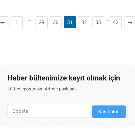
…
…
1
29
30
31
32
33
42
Haber bültenimize kayıt olmak için
Lütfen epostanızı bizimle paylaşın.
Kayıt olun