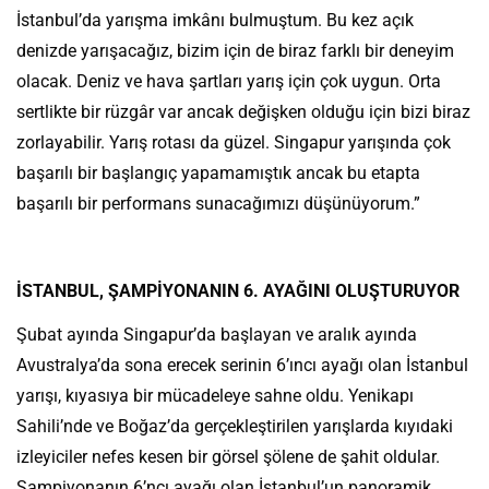
İstanbul’da yarışma imkânı bulmuştum. Bu kez açık
denizde yarışacağız, bizim için de biraz farklı bir deneyim
olacak. Deniz ve hava şartları yarış için çok uygun. Orta
sertlikte bir rüzgâr var ancak değişken olduğu için bizi biraz
zorlayabilir. Yarış rotası da güzel. Singapur yarışında çok
başarılı bir başlangıç yapamamıştık ancak bu etapta
başarılı bir performans sunacağımızı düşünüyorum.”
İSTANBUL, ŞAMPİYONANIN 6. AYAĞINI OLUŞTURUYOR
Şubat ayında Singapur’da başlayan ve aralık ayında
Avustralya’da sona erecek serinin 6’ıncı ayağı olan İstanbul
yarışı, kıyasıya bir mücadeleye sahne oldu. Yenikapı
Sahili’nde ve Boğaz’da gerçekleştirilen yarışlarda kıyıdaki
izleyiciler nefes kesen bir görsel şölene de şahit oldular.
Şampiyonanın 6’ncı ayağı olan İstanbul’un panoramik