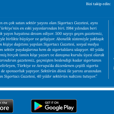
Bizi takip edin:
n en çok satan sektör yayını olan Sigortacı Gazetesi, aynı
rkiye’nin en eski yayınlarından biri. 1984 yılından beri
rak yayın hayatına devam ediyor. 500 sayıyı geçen gazetemiz,
yle birlikte büyüyor ve gelişiyor. Abonelik sistemiyle yaklaşık
in kişiye dağıtımı yapılan Sigortacı Gazetesi, sosyal medya
em sektör paydaşlarına hem de sigortalılara ulaşıyor. 40 yılda
rmiş birçok ismin köşe yazarı ve danışma kurulu üyesi olarak
arındıran gazetemiz, geçmişten beslendiği kadar sigortanın
belirleyen, Türkiye ve Avrupa’da düzenlenen çeşitli sigorta
e de sponsorluk yapıyor. Sektörün dünü ile yarını arasından
 Sigortacı Gazetesi, 40 yıldır sektörün nabzını tutuyor.”