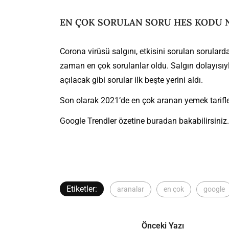
EN ÇOK SORULAN SORU HES KODU N
Corona virüsü salgını, etkisini sorulan sorulard
zaman en çok sorulanlar oldu. Salgın dolayısıy
açılacak gibi sorular ilk beşte yerini aldı.
Son olarak 2021’de en çok aranan yemek tarifleri
Google Trendler özetine
buradan
bakabilirsiniz
Etiketler:
aranalar
en çok
google
Önceki Yazı