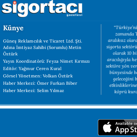
Künye
“Türkiye’ni
zamanda Tü
aralıksız ola
Güneş Reklamcılık ve Ticaret Ltd. Şti.
sigorta sektörü
Adına İmtiyaz Sahibi (Sorumlu) Metin
olarak 10 b
Öztürk
aracılığıyla h
Yayın Koordinatörü: Feyza Nimet Kırmızı
sektöre yön ve
Editör: Yağmur Ceren Kural
bünyesinde b
Görsel Yönetmen: Volkan Öztürk
geleceğini 
Haber Merkezi: Ömer Furkan Biber
etkinliklerin
Haber Merkezi: Selim Yılmaz
köprü kuran