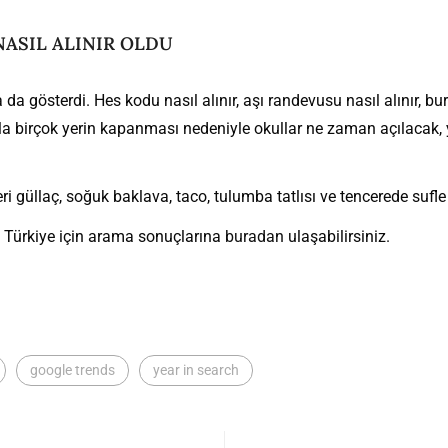
ASIL ALINIR OLDU
a da gösterdi. Hes kodu nasıl alınır, aşı randevusu nasıl alınır, 
la birçok yerin kapanması nedeniyle okullar ne zaman açılacak,
 güllaç, soğuk baklava, taco, tulumba tatlısı ve tencerede sufle t
. Türkiye için arama sonuçlarına
buradan
ulaşabilirsiniz.
google trends
year in search