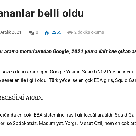
nanlar belli oldu
Aralık 2021
0
2255
2 dakika okuma
ler arama motorlarından Google, 2021 yılına dair öne çıkan a
sözcüklerin arandığını Google Year in Search 2021’de belirledi.
enetleri ile ilgili oldu. Türkiye’de ise en çok EBA giriş, Squid Ga
RECEĞİNİ ARADI
dığında en çok EBA sistemine nasıl girileceği aratıldı. Squid G
ziler ise Sadakatsiz, Masumiyet, Yargı . Mesut Özil, hem en çok ar