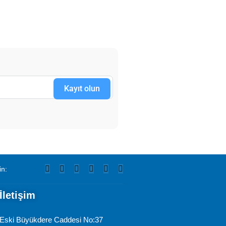
Kayıt olun
in:
İletişim
Eski Büyükdere Caddesi No:37