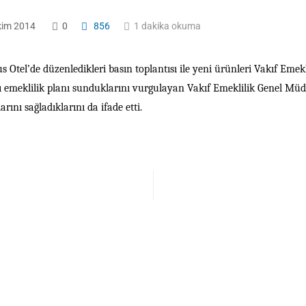
kim 2014
0
856
1 dakika okuma
Otel’de düzenledikleri basın toplantısı ile yeni ürünleri Vakıf Emekli
klı emeklilik planı sunduklarını vurgulayan Vakıf Emeklilik Genel Mü
ını sağladıklarını da ifade etti.