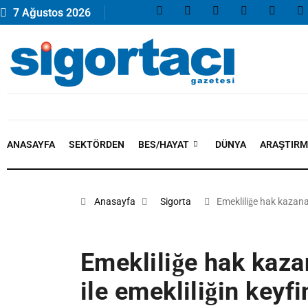
7 Ağustos 2026
ANASAYFA
SEKTÖRDEN
BES/HAYAT
DÜNYA
ARAŞTIR
Anasayfa
Sigorta
Emekliliğe hak kazan
Emekliliğe hak kazan
ile emekliliğin keyfi