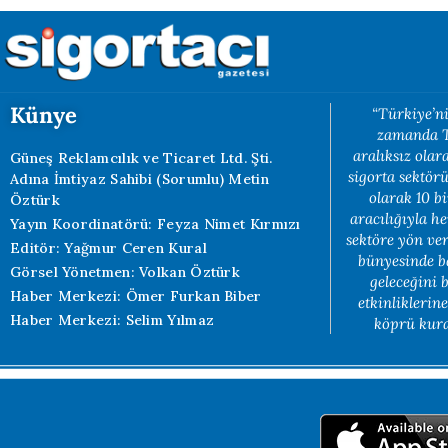
Künye
“Türkiye’ni
zamanda Tü
aralıksız ola
Güneş Reklamcılık ve Ticaret Ltd. Şti.
sigorta sektörü
Adına İmtiyaz Sahibi (Sorumlu) Metin
olarak 10 b
Öztürk
aracılığıyla h
Yayın Koordinatörü: Feyza Nimet Kırmızı
sektöre yön ve
Editör: Yağmur Ceren Kural
bünyesinde b
Görsel Yönetmen: Volkan Öztürk
geleceğini 
Haber Merkezi: Ömer Furkan Biber
etkinliklerin
Haber Merkezi: Selim Yılmaz
köprü kuran