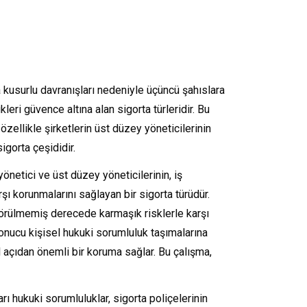
ya kusurlu davranışları nedeniyle üçüncü şahıslara
leri güvence altına alan sigorta türleridir. Bu
 özellikle şirketlerin üst düzey yöneticilerinin
igorta çeşididir.
önetici ve üst düzey yöneticilerinin, iş
rşı korunmalarını sağlayan bir sigorta türüdür.
görülmemiş derecede karmaşık risklerle karşı
 sonucu kişisel hukuki sorumluluk taşımalarına
l açıdan önemli bir koruma sağlar. Bu çalışma,
arı hukuki sorumluluklar, sigorta poliçelerinin