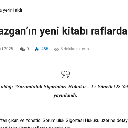
zgan’ın yeni kitabı raflarda 
rt 2025
0
455
5 dakika okuma
ldığı “Sorumluluk Sigortaları Hukuku – I / Yönetici & Yetki
yayınlandı.
k’tan çıkan ve Yönetici Sorumluluk Sigortası Hukuku üzerine detay