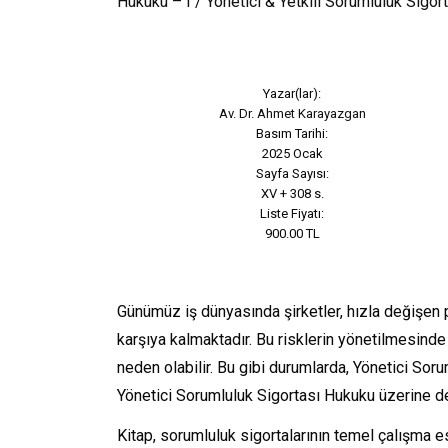
Hukuku – I / Yönetici & Yetkili Sorumluluk Sigor
Yazar(lar):
Av. Dr. Ahmet Karayazgan
Basım Tarihi:
2025 Ocak
Sayfa Sayısı:
XV + 308 s.
Liste Fiyatı:
900.00 TL
Günümüz iş dünyasında şirketler, hızla değişen 
karşıya kalmaktadır. Bu risklerin yönetilmesinde 
neden olabilir. Bu gibi durumlarda, Yönetici Sor
Yönetici Sorumluluk Sigortası Hukuku üzerine de
Kitap, sorumluluk sigortalarının temel çalışma esa