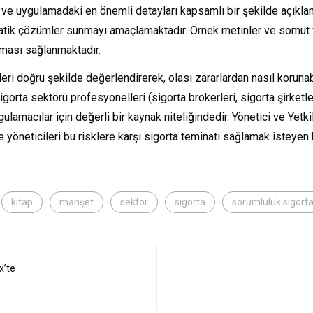
 ve uygulamadaki en önemli detayları kapsamlı bir şekilde açıklam
ratik çözümler sunmayı amaçlamaktadır. Örnek metinler ve somut va
lması sağlanmaktadır.
ri doğru şekilde değerlendirerek, olası zararlardan nasıl korunabi
sigorta sektörü profesyonelleri (sigorta brokerleri, sigorta şirketler
ulamacılar için değerli bir kaynak niteliğindedir. Yönetici ve Yet
 yöneticileri bu risklere karşı sigorta teminatı sağlamak isteyen h
kitap
manşet
sektör
sigorta
sorumluluk sigorta
x’te