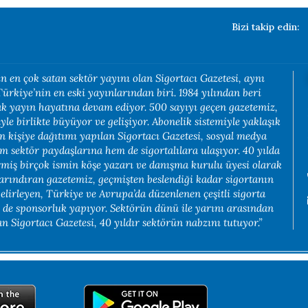
Bizi takip edin:
n en çok satan sektör yayını olan Sigortacı Gazetesi, aynı
rkiye’nin en eski yayınlarından biri. 1984 yılından beri
rak yayın hayatına devam ediyor. 500 sayıyı geçen gazetemiz,
yle birlikte büyüyor ve gelişiyor. Abonelik sistemiyle yaklaşık
in kişiye dağıtımı yapılan Sigortacı Gazetesi, sosyal medya
em sektör paydaşlarına hem de sigortalılara ulaşıyor. 40 yılda
rmiş birçok ismin köşe yazarı ve danışma kurulu üyesi olarak
arındıran gazetemiz, geçmişten beslendiği kadar sigortanın
belirleyen, Türkiye ve Avrupa’da düzenlenen çeşitli sigorta
e de sponsorluk yapıyor. Sektörün dünü ile yarını arasından
 Sigortacı Gazetesi, 40 yıldır sektörün nabzını tutuyor.”