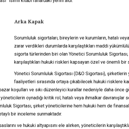
tası
” isimli kitabı raflardaki yerini aldı.
Arka Kapak
Sorumluluk sigortaları, bireylerin ve kurumların, hatalı ve
zarar verdikleri durumlarda karşılaştıkları maddi yükümlülük
sigorta türlerinden biri olan Yönetici Sorumluluk Sigortası,
karşılaştıkları hukuki riskleri kapsayan özel ve önemli bir s
Yönetici Sorumluluk Sigortası (D&O Sigortası), şirketlerin y
faaliyetleri sırasında ortaya çıkabilecek hukuki risklere ka
pazar koşulları ve sıkı düzenleyici kurallar nedeniyle daha önce 
yöneticilerin oynadığı kritik rol, hatalı veya ihmalkar davranışlar
umluluk Sigortası, şirket yöneticilerine hem hukuki hem de finansa
taylı bir inceleme sunmaktadır.
slarını ve hukuki altyapısını ele alırken, yöneticilerin karşılaştıkl