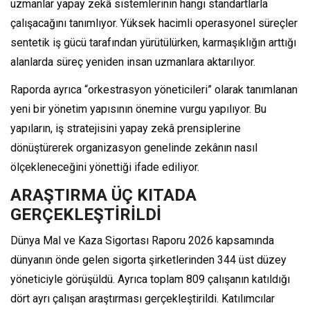
uzmanlar yapay zekâ sistemlerinin hangi standartlarla
çalışacağını tanımlıyor. Yüksek hacimli operasyonel süreçler
sentetik iş gücü tarafından yürütülürken, karmaşıklığın arttığı
alanlarda süreç yeniden insan uzmanlara aktarılıyor.
Raporda ayrıca “orkestrasyon yöneticileri” olarak tanımlanan
yeni bir yönetim yapısının önemine vurgu yapılıyor. Bu
yapıların, iş stratejisini yapay zekâ prensiplerine
dönüştürerek organizasyon genelinde zekânın nasıl
ölçekleneceğini yönettiği ifade ediliyor.
ARAŞTIRMA ÜÇ KITADA
GERÇEKLEŞTİRİLDİ
Dünya Mal ve Kaza Sigortası Raporu 2026 kapsamında
dünyanın önde gelen sigorta şirketlerinden 344 üst düzey
yöneticiyle görüşüldü. Ayrıca toplam 809 çalışanın katıldığı
dört ayrı çalışan araştırması gerçekleştirildi. Katılımcılar