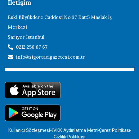
İletişim
Eski Büyükdere Caddesi No:37 Kat:5 Maslak İş
Merkezi
Sarıyer İstanbul
0212 256 67 67
info@sigortacigazetesi.com.tr
Kullanıcı Sözleşmesi
KVKK Aydınlatma Metni
Çerez Politikası
Gizlilik Politikası