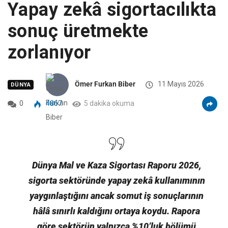
Yapay zekâ sigortacılıkta
sonuç üretmekte
zorlanıyor
Ömer Furkan Biber
11 Mayıs 2026
DÜNYA
0
4867
5 dakika okuma
Dünya Mal ve Kaza Sigortası Raporu 2026,
sigorta sektöründe yapay zekâ kullanımının
yaygınlaştığını ancak somut iş sonuçlarının
hâlâ sınırlı kaldığını ortaya koydu. Rapora
göre sektörün yalnızca %10’luk bölümü