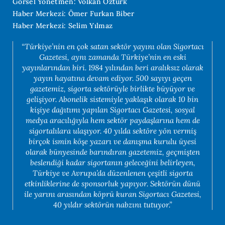
Görsel Yönetmen: Volkan Öztürk
Haber Merkezi: Ömer Furkan Biber
Haber Merkezi: Selim Yılmaz
“Türkiye’nin en çok satan sektör yayını olan Sigortacı
Gazetesi, aynı zamanda Türkiye’nin en eski
yayınlarından biri. 1984 yılından beri aralıksız olarak
yayın hayatına devam ediyor. 500 sayıyı geçen
gazetemiz, sigorta sektörüyle birlikte büyüyor ve
gelişiyor. Abonelik sistemiyle yaklaşık olarak 10 bin
kişiye dağıtımı yapılan Sigortacı Gazetesi, sosyal
medya aracılığıyla hem sektör paydaşlarına hem de
sigortalılara ulaşıyor. 40 yılda sektöre yön vermiş
birçok ismin köşe yazarı ve danışma kurulu üyesi
olarak bünyesinde barındıran gazetemiz, geçmişten
beslendiği kadar sigortanın geleceğini belirleyen,
Türkiye ve Avrupa’da düzenlenen çeşitli sigorta
etkinliklerine de sponsorluk yapıyor. Sektörün dünü
ile yarını arasından köprü kuran Sigortacı Gazetesi,
40 yıldır sektörün nabzını tutuyor.”