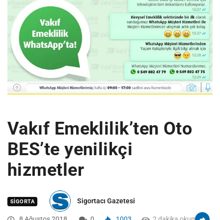
Vakıf Emeklilik’ten Oto
BES’te yenilikçi
hizmetler
Sigortacı Gazetesi
SIGORTA
8 Ağustos 2018
0
1003
2 dakika okuma