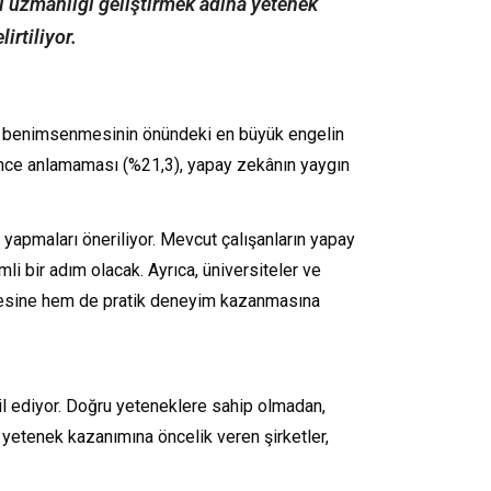
li uzmanlığı geliştirmek adına yetenek
irtiliyor.
YZ) benimsenmesinin önündeki en büyük engelin
erince anlamaması (%21,3), yapay zekânın yaygın
m yapmaları öneriliyor. Mevcut çalışanların yapay
i bir adım olacak. Ayrıca, üniversiteler ve
dinmesine hem de pratik deneyim kazanmasına
kil ediyor. Doğru yeteneklere sahip olmadan,
e yetenek kazanımına öncelik veren şirketler,