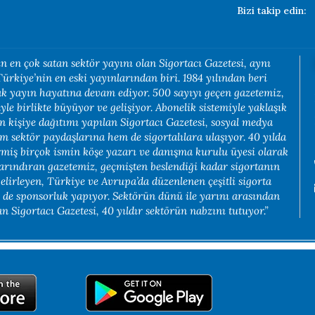
Bizi takip edin:
n en çok satan sektör yayını olan Sigortacı Gazetesi, aynı
rkiye’nin en eski yayınlarından biri. 1984 yılından beri
rak yayın hayatına devam ediyor. 500 sayıyı geçen gazetemiz,
yle birlikte büyüyor ve gelişiyor. Abonelik sistemiyle yaklaşık
in kişiye dağıtımı yapılan Sigortacı Gazetesi, sosyal medya
em sektör paydaşlarına hem de sigortalılara ulaşıyor. 40 yılda
rmiş birçok ismin köşe yazarı ve danışma kurulu üyesi olarak
arındıran gazetemiz, geçmişten beslendiği kadar sigortanın
belirleyen, Türkiye ve Avrupa’da düzenlenen çeşitli sigorta
e de sponsorluk yapıyor. Sektörün dünü ile yarını arasından
 Sigortacı Gazetesi, 40 yıldır sektörün nabzını tutuyor.”