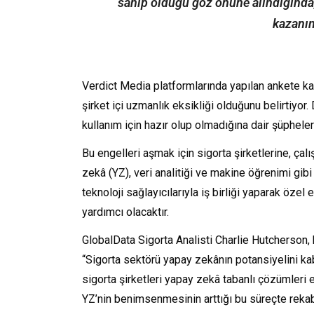
sahip olduğu göz önüne alındığında,
kazanım
Verdict Media platformlarında yapılan ankete k
şirket içi uzmanlık eksikliği olduğunu belirtiyo
kullanım için hazır olup olmadığına dair şüpheler
Bu engelleri aşmak için sigorta şirketlerine, çal
zekâ (YZ), veri analitiği ve makine öğrenimi gib
teknoloji sağlayıcılarıyla iş birliği yaparak öz
yardımcı olacaktır.
GlobalData Sigorta Analisti Charlie Hutcherson, 
“Sigorta sektörü yapay zekânın potansiyelini kab
sigorta şirketleri yapay zekâ tabanlı çözümleri 
YZ’nin benimsenmesinin arttığı bu süreçte rekabe