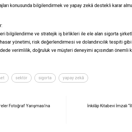
tajları konusunda bilgilendirmek ve yapay zekâ destekli karar alm
r:
ri bilgilendirme ve stratejik iş birlikleri ile ele alan sigorta şirk
 hasar yönetimi, risk değerlendirmesi ve dolandırıcılık tespiti gi
dede verimlilik, doğruluk ve müşteri deneyimi açısından önemli k
et
sektör
sigorta
yapay zekâ
eler Fotoğraf Yarışması’na
İnkılâp Kitabevi İmzalı 