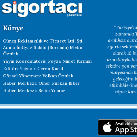
Künye
“Türkiye’ni
zamanda Tü
aralıksız ola
Güneş Reklamcılık ve Ticaret Ltd. Şti.
sigorta sektörü
Adına İmtiyaz Sahibi (Sorumlu) Metin
olarak 10 b
Öztürk
aracılığıyla h
Yayın Koordinatörü: Feyza Nimet Kırmızı
sektöre yön ve
Editör: Yağmur Ceren Kural
bünyesinde b
Görsel Yönetmen: Volkan Öztürk
geleceğini 
Haber Merkezi: Ömer Furkan Biber
etkinliklerin
Haber Merkezi: Selim Yılmaz
köprü kuran