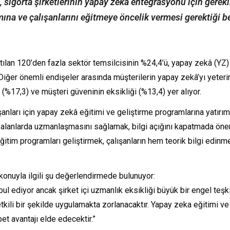
 sigorta şirketlerinin yapay zekâ entegrasyonu için gerek
ına ve çalışanlarını eğitmeye öncelik vermesi gerektiği bel
atılan 120’den fazla sektör temsilcisinin %24,4’ü, yapay zekâ (
r. Diğer önemli endişeler arasında müşterilerin yapay zekâ’yı yet
 (%17,3) ve müşteri güveninin eksikliği (%13,4) yer alıyor.
ışanları için yapay zekâ eğitimi ve geliştirme programlarına yatırı
i alanlarda uzmanlaşmasını sağlamak, bilgi açığını kapatmada öneml
el eğitim programları geliştirmek, çalışanların hem teorik bilgi e
konuyla ilgili şu değerlendirmede bulunuyor:
ul ediyor ancak şirket içi uzmanlık eksikliği büyük bir engel teş
etkili bir şekilde uygulamakta zorlanacaktır. Yapay zeka eğitimi v
t avantajı elde edecektir.”