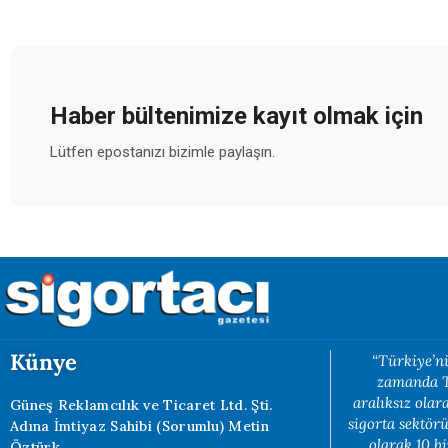
Haber bültenimize kayıt olmak için
Lütfen epostanızı bizimle paylaşın.
Künye
“Türkiye’ni
zamanda Tü
aralıksız ola
Güneş Reklamcılık ve Ticaret Ltd. Şti.
sigorta sektörü
Adına İmtiyaz Sahibi (Sorumlu) Metin
olarak 10 b
Öztürk