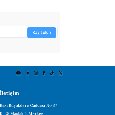
Kayıt olun
İletişim
Eski Büyükdere Caddesi No:37
Kat:5 Maslak İş Merkezi