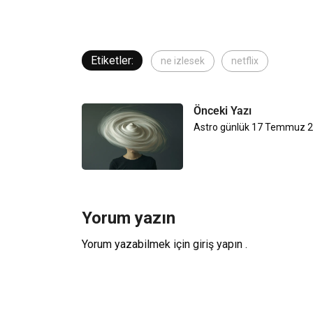
Etiketler:
ne izlesek
netflix
Önceki Yazı
Astro günlük 17 Temmuz 
Yorum yazın
Yorum yazabilmek için
giriş yapın
.