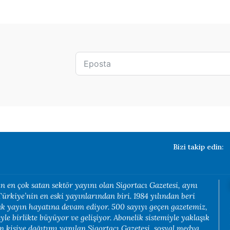
Bizi takip edin:
n en çok satan sektör yayını olan Sigortacı Gazetesi, aynı
rkiye’nin en eski yayınlarından biri. 1984 yılından beri
rak yayın hayatına devam ediyor. 500 sayıyı geçen gazetemiz,
yle birlikte büyüyor ve gelişiyor. Abonelik sistemiyle yaklaşık
in kişiye dağıtımı yapılan Sigortacı Gazetesi, sosyal medya