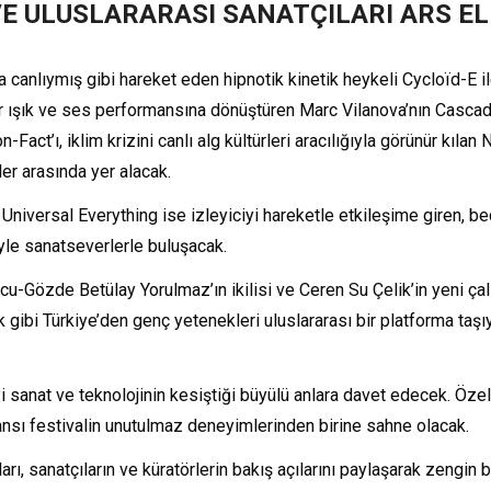
E ULUSLARARASI SANATÇILARI ARS E
 canlıymış gibi hareket eden hipnotik kinetik heykeli Cycloïd-E 
bir ışık ve ses performansına dönüştüren Marc Vilanova’nın Cascad
ct’ı, iklim krizini canlı alg kültürleri aracılığıyla görünür kıla
er arasında yer alacak.
Universal Everything ise izleyiciyi hareketle etkileşime giren, bede
iyle sanatseverlerle buluşacak.
cu-Gözde Betülay Yorulmaz’ın ikilisi ve Ceren Su Çelik’in yeni çalı
k gibi Türkiye’den genç yetenekleri uluslararası bir platforma taş
 sanat ve teknolojinin kesiştiği büyülü anlara davet edecek. Özelli
mansı festivalin unutulmaz deneyimlerinden birine sahne olacak.
sanatçıların ve küratörlerin bakış açılarını paylaşarak zengin bir