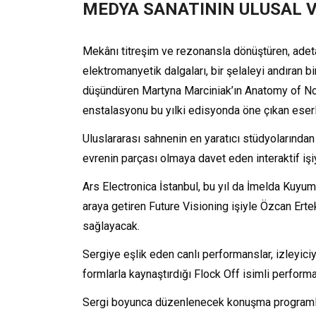
MEDYA SANATININ ULUSAL V
Mekânı titreşim ve rezonansla dönüştüren, adeta
elektromanyetik dalgaları, bir şelaleyi andıran 
düşündüren Martyna Marciniak’ın Anatomy of Non-Fa
enstalasyonu bu yılki edisyonda öne çıkan eserl
Uluslararası sahnenin en yaratıcı stüdyolarından 
evrenin parçası olmaya davet eden interaktif iş
Ars Electronica İstanbul, bu yıl da İmelda Kuyum
araya getiren Future Visioning işiyle Özcan Erte
sağlayacak.
Sergiye eşlik eden canlı performanslar, izleyiciyi
formlarla kaynaştırdığı Flock Off isimli perfor
Sergi boyunca düzenlenecek konuşma programları, 