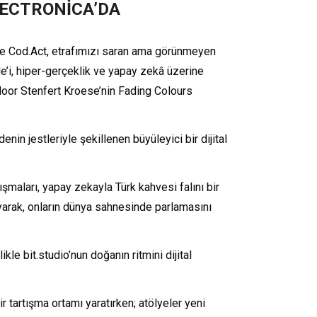
LECTRONİCA’DA
ile Cod.Act, etrafımızı saran ama görünmeyen
e’i, hiper-gerçeklik ve yapay zekâ üzerine
n Noor Stenfert Kroese’nin Fading Colours
nin jestleriyle şekillenen büyüleyici bir dijital
şmaları, yapay zekayla Türk kahvesi falını bir
ıyarak, onların dünya sahnesinde parlamasını
kle bit.studio’nun doğanın ritmini dijital
 tartışma ortamı yaratırken; atölyeler yeni