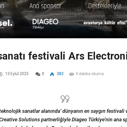
anatı festivali Ars Electro
13 Eylül 2025
0
383
4 dakika okuma
teknolojik sanatlar alanında’ dünyanın en saygın festivali 
Creative Solutions partnerliğiyle Diageo Türkiye’nin ana 