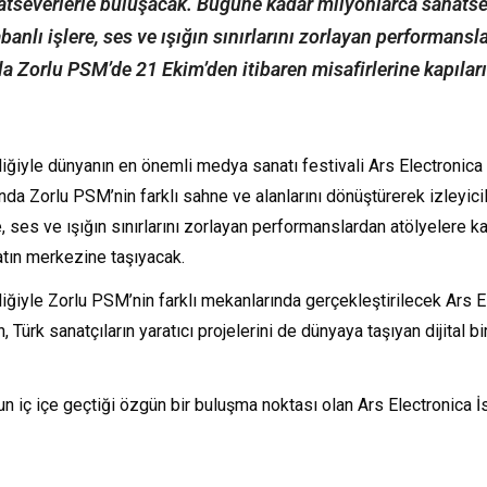
severlerle buluşacak. Bugüne kadar milyonlarca sanatseve
nlı işlere, ses ve ışığın sınırlarını zorlayan performansl
a Zorlu PSM’de 21 Ekim’den itibaren misafirlerine kapıları
iğiyle dünyanın en önemli medya sanatı festivali Ars Electronic
nda Zorlu PSM’nin farklı sahne ve alanlarını dönüştürerek izleyic
 ses ve ışığın sınırlarını zorlayan performanslardan atölyelere k
atın merkezine taşıyacak.
iğiyle Zorlu PSM’nin farklı mekanlarında gerçekleştirilecek Ars E
an, Türk sanatçıların yaratıcı projelerini de dünyaya taşıyan dijital
mun iç içe geçtiği özgün bir buluşma noktası olan Ars Electronica