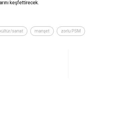
larını keşfettirecek.
kültür/sanat
manşet
zorlu PSM