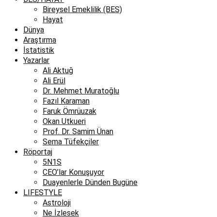
Bireysel Emeklilik (BES)
Hayat
Dünya
Araştırma
İstatistik
Yazarlar
Ali Aktuğ
Ali Erül
Dr. Mehmet Muratoğlu
Fazıl Karaman
Faruk Ömrüuzak
Okan Utkueri
Prof. Dr. Samim Ünan
Sema Tüfekçiler
Röportaj
5N1S
CEO’lar Konuşuyor
Duayenlerle Dünden Bugüne
LIFESTYLE
Astroloji
Ne İzlesek