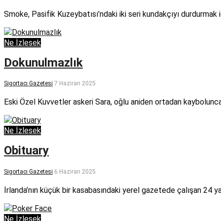
Smoke, Pasifik Kuzeybatısı’ndaki iki seri kundakçıyı durdurmak içi
Ne İzlesek
Dokunulmazlık
Sigortacı Gazetesi
7 Haziran 2025
Eski Özel Kuvvetler askeri Sara, oğlu aniden ortadan kaybolunc
Ne İzlesek
Obituary
Sigortacı Gazetesi
6 Haziran 2025
İrlanda’nın küçük bir kasabasındaki yerel gazetede çalışan 24 ya
Ne İzlesek