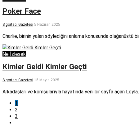
Poker Face
Sigortacı Gazetesi
5 Haziran 2025
Charlie, birinin yalan söylediğini anlama konusunda olağanüstü b
Ne İzlesek
Kimler Geldi Kimler Geçti
Sigortacı Gazetesi
15 Mayıs 2025
Arkadaşları ve komşularıyla hayatında yeni bir sayfa açan Leyla
1
2
3