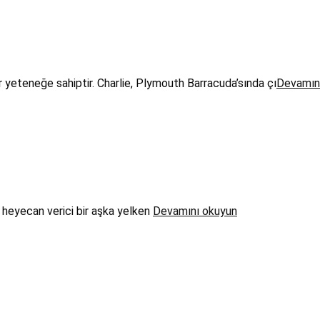
ir yeteneğe sahiptir. Charlie, Plymouth Barracuda’sında çı
Devamın
, heyecan verici bir aşka yelken
Devamını okuyun