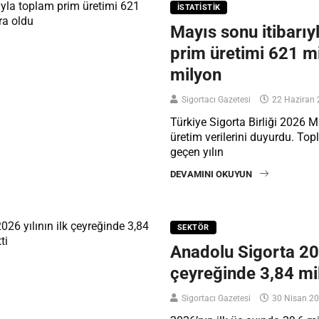
İSTATISTIK
Mayıs sonu itibarıy
prim üretimi 621 m
milyon
Sigortacı Gazetesi
22 Haziran 
Türkiye Sigorta Birliği 2026 
üretim verilerini duyurdu. To
geçen yılın
DEVAMINI OKUYUN
SEKTÖR
Anadolu Sigorta 202
çeyreğinde 3,84 mi
Sigortacı Gazetesi
30 Nisan 2