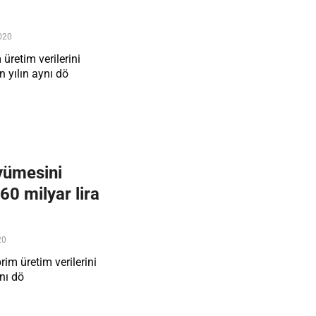
020
üretim verilerini
n yılın aynı dö
yümesini
60 milyar lira
20
im üretim verilerini
ynı dö