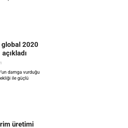
 global 2020
 açıkladı
21
9’un damga vurduğu
kliği ile güçlü
rim üretimi