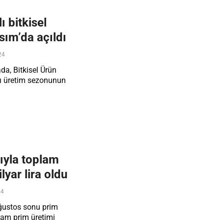
 bitkisel
sım’da açıldı
24
a, Bitkisel Ürün
lı üretim sezonunun
ıyla toplam
lyar lira oldu
24
Ağustos sonu prim
plam prim üretimi