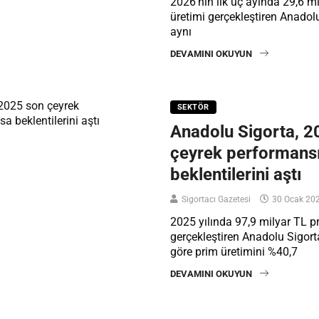
2026’nın ilk üç ayında 29,6 m
üretimi gerçekleştiren Anadolu
aynı
DEVAMINI OKUYUN
SEKTÖR
Anadolu Sigorta, 2
çeyrek performansı
beklentilerini aştı
Sigortacı Gazetesi
30 Ocak 20
2025 yılında 97,9 milyar TL p
gerçekleştiren Anadolu Sigorta
göre prim üretimini %40,7
DEVAMINI OKUYUN