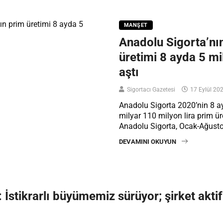
MANŞET
Anadolu Sigorta’nı
üretimi 8 ayda 5 mil
aştı
Sigortacı Gazetesi
17 Eylül 20
Anadolu Sigorta 2020’nin 8 a
milyar 110 milyon lira prim üre
Anadolu Sigorta, Ocak-Ağus
DEVAMINI OKUYUN
İstikrarlı büyümemiz sürüyor; şirket akti