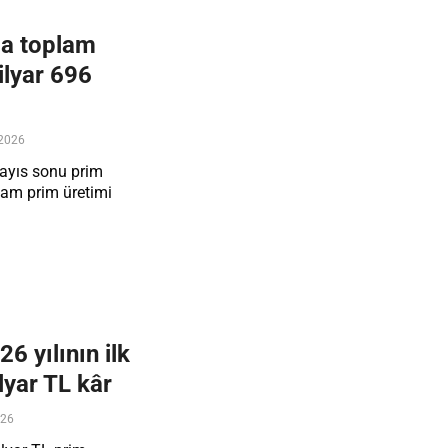
la toplam
ilyar 696
2026
Mayıs sonu prim
plam prim üretimi
6 yılının ilk
lyar TL kâr
026