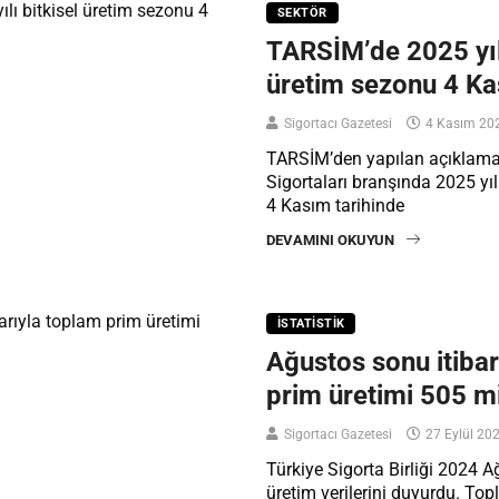
SEKTÖR
TARSİM’de 2025 yılı
üretim sezonu 4 Ka
Sigortacı Gazetesi
4 Kasım 20
TARSİM’den yapılan açıklamad
Sigortaları branşında 2025 yı
4 Kasım tarihinde
DEVAMINI OKUYUN
İSTATISTIK
Ağustos sonu itibar
prim üretimi 505 mi
Sigortacı Gazetesi
27 Eylül 20
Türkiye Sigorta Birliği 2024 
üretim verilerini duyurdu. To