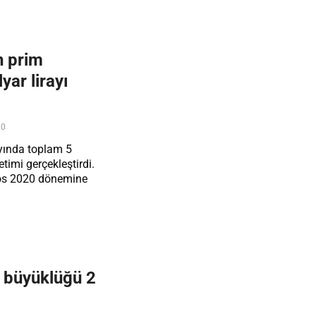
n prim
yar lirayı
20
yında toplam 5
timi gerçekleştirdi.
tos 2020 dönemine
f büyüklüğü 2