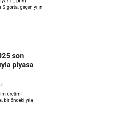
ilyar TL prim
 Sigorta, geçen yılın
025 son
yla piyasa
26
rim üretimi
, bir önceki yıla