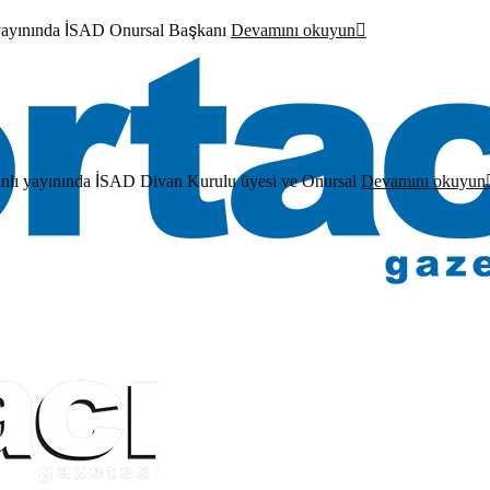
ı yayınında İSAD Onursal Başkanı
Devamını okuyun
nlı yayınında İSAD Divan Kurulu üyesi ve Onursal
Devamını okuyun