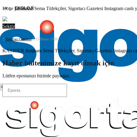
EKOLOJI
Köşe yazarımız Sema Tüfekçiler, Sigortacı Gazetesi Instagram canl
Sektör
Sigortacı Gazetesi
15 Mayıs 2020
KASIDER Başkanı Sema Tüfekçiler, Sigortacı Gazetesi Instagram ca
Haber bültenimize kayıt olmak için
Lütfen epostanızı bizimle paylaşın.
X