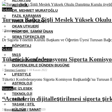
ALI ERÜL
Sektör
DR. MEHMET MURATOĞLU
FAZIL KARAMAN
Turusan Bağcı Şişli Meslek Yüksek Okulu 
FARUK ÖMRÜUZAK
OKAN UTKUERI
Sigortacı Gazetesi
12 Mart 2025
PROF. DR. SAMIM ÜNAN
SEMA TÜFEKÇILER
Dr Sigorta Yönetim Kurulu Başkanı ve Öğretim Üyesi Turusan Bağc
RÖPORTAJ
Sektör
5N1S
Tüketici Konfederasyonu Sigorta Komisyon
CEO’LAR KONUŞUYOR
DUAYENLERLE DÜNDEN BUGÜNE
Sigortacı Gazetesi
10 Kasım 2022
LIFESTYLE
Tüketici Konfederasyonu Sigorta Komisyon Başkanlığı’na Turusan B
ASTROLOJI
NE İZLESEK
Sigorta
TEKNOLOJI
“Acentelerin dijitalleştirilmesi sigorta şirk
SAĞLIK
YAŞAM / STIL
KÜLTÜR / SANAT
Sigortacı Gazetesi
8 Aralık 2020