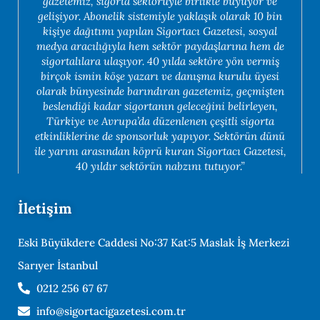
gazetemiz, sigorta sektörüyle birlikte büyüyor ve
gelişiyor. Abonelik sistemiyle yaklaşık olarak 10 bin
kişiye dağıtımı yapılan Sigortacı Gazetesi, sosyal
medya aracılığıyla hem sektör paydaşlarına hem de
sigortalılara ulaşıyor. 40 yılda sektöre yön vermiş
birçok ismin köşe yazarı ve danışma kurulu üyesi
olarak bünyesinde barındıran gazetemiz, geçmişten
beslendiği kadar sigortanın geleceğini belirleyen,
Türkiye ve Avrupa’da düzenlenen çeşitli sigorta
etkinliklerine de sponsorluk yapıyor. Sektörün dünü
ile yarını arasından köprü kuran Sigortacı Gazetesi,
40 yıldır sektörün nabzını tutuyor.”
İletişim
Eski Büyükdere Caddesi No:37 Kat:5 Maslak İş Merkezi
Sarıyer İstanbul
0212 256 67 67
info@sigortacigazetesi.com.tr