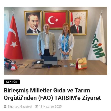
SEKTÖR
Birleşmiş Milletler Gıda ve Tarım
Örgütü’nden (FAO) TARSİM’e Ziyaret
Sigortacı Gazetesi
13 Haziran 2025