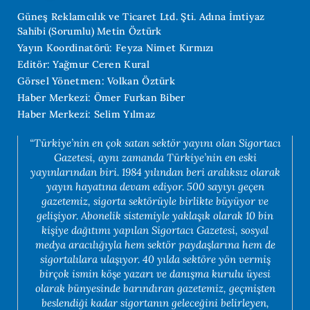
Güneş Reklamcılık ve Ticaret Ltd. Şti. Adına İmtiyaz
Sahibi (Sorumlu) Metin Öztürk
Yayın Koordinatörü: Feyza Nimet Kırmızı
Editör: Yağmur Ceren Kural
Görsel Yönetmen: Volkan Öztürk
Haber Merkezi: Ömer Furkan Biber
Haber Merkezi: Selim Yılmaz
“Türkiye’nin en çok satan sektör yayını olan Sigortacı
Gazetesi, aynı zamanda Türkiye’nin en eski
yayınlarından biri. 1984 yılından beri aralıksız olarak
yayın hayatına devam ediyor. 500 sayıyı geçen
gazetemiz, sigorta sektörüyle birlikte büyüyor ve
gelişiyor. Abonelik sistemiyle yaklaşık olarak 10 bin
kişiye dağıtımı yapılan Sigortacı Gazetesi, sosyal
medya aracılığıyla hem sektör paydaşlarına hem de
sigortalılara ulaşıyor. 40 yılda sektöre yön vermiş
birçok ismin köşe yazarı ve danışma kurulu üyesi
olarak bünyesinde barındıran gazetemiz, geçmişten
beslendiği kadar sigortanın geleceğini belirleyen,