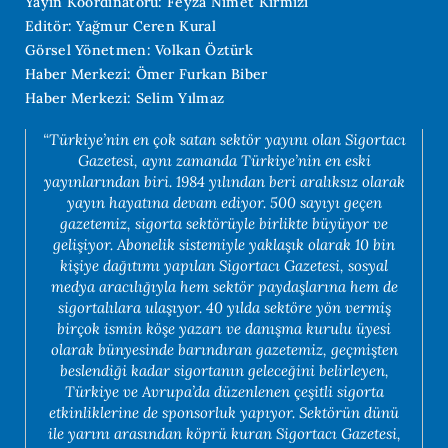
Yayın Koordinatörü: Feyza Nimet Kırmızı
Editör: Yağmur Ceren Kural
Görsel Yönetmen: Volkan Öztürk
Haber Merkezi: Ömer Furkan Biber
Haber Merkezi: Selim Yılmaz
“Türkiye’nin en çok satan sektör yayını olan Sigortacı
Gazetesi, aynı zamanda Türkiye’nin en eski
yayınlarından biri. 1984 yılından beri aralıksız olarak
yayın hayatına devam ediyor. 500 sayıyı geçen
gazetemiz, sigorta sektörüyle birlikte büyüyor ve
gelişiyor. Abonelik sistemiyle yaklaşık olarak 10 bin
kişiye dağıtımı yapılan Sigortacı Gazetesi, sosyal
medya aracılığıyla hem sektör paydaşlarına hem de
sigortalılara ulaşıyor. 40 yılda sektöre yön vermiş
birçok ismin köşe yazarı ve danışma kurulu üyesi
olarak bünyesinde barındıran gazetemiz, geçmişten
beslendiği kadar sigortanın geleceğini belirleyen,
Türkiye ve Avrupa’da düzenlenen çeşitli sigorta
etkinliklerine de sponsorluk yapıyor. Sektörün dünü
ile yarını arasından köprü kuran Sigortacı Gazetesi,