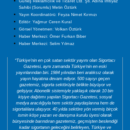
Güneş Reklamcılık ve Ticaret Ltd. Şti. Adına İmtiyaz
Sahibi (Sorumlu) Metin Öztürk
Yayın Koordinatörü: Feyza Nimet Kırmızı
Editör: Yağmur Ceren Kural
Görsel Yönetmen: Volkan Öztürk
Haber Merkezi: Ömer Furkan Biber
Haber Merkezi: Selim Yılmaz
“Türkiye’nin en çok satan sektör yayını olan Sigortacı
Gazetesi, aynı zamanda Türkiye’nin en eski
yayınlarından biri. 1984 yılından beri aralıksız olarak
yayın hayatına devam ediyor. 500 sayıyı geçen
gazetemiz, sigorta sektörüyle birlikte büyüyor ve
gelişiyor. Abonelik sistemiyle yaklaşık olarak 10 bin
kişiye dağıtımı yapılan Sigortacı Gazetesi, sosyal
medya aracılığıyla hem sektör paydaşlarına hem de
sigortalılara ulaşıyor. 40 yılda sektöre yön vermiş birçok
ismin köşe yazarı ve danışma kurulu üyesi olarak
bünyesinde barındıran gazetemiz, geçmişten beslendiği
kadar sigortanın geleceğini belirleyen, Türkiye ve