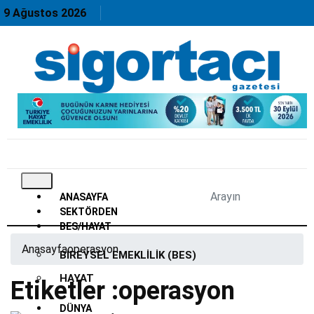
9 Ağustos 2026
ANASAYFA
SEKTÖRDEN
BES/HAYAT
Anasayfa
operasyon
BIREYSEL EMEKLILIK (BES)
HAYAT
Etiketler :operasyon
DÜNYA