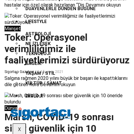
hastalar için özel olarak hazırlanan “Diş
Devamını okuyun
DUAYENLERLE DÜNDEN BUGÜNE
LIFESTYLE
Manşet
ASTROLOJI
Toker: Operasyonel
NE İZLESEK
verimliliğimiz ile
TEKNOLOJI
faaliyetlerimizi sürdürüyoruz
SAĞLIK
Sigortacı Gazetesi
10 Ağustos 2021
YAŞAM / STIL
Salgına rağmen 2020 yılını büyük bir başarı ile kapattıklarını
KÜLTÜR / SANAT
dile getiren Koru
Devamını okuyun
EKOLOJI
Dünya
Marsh, COVID-19 sonrası
siber güvenlik için 10
X