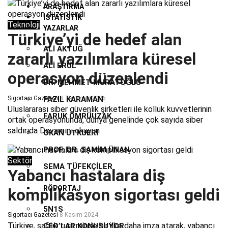
ARAŞTIRMA
İSTATISTIK
Teknoloji
YAZARLAR
Türkiye’yi de hedef alan
ALI AKTUĞ
zararlı yazılımlara küresel
ALI ERÜL
operasyon düzenlendi
DR. MEHMET MURATOĞLU
Sigortacı Gazetesi
FAZIL KARAMAN
3 Temmuz 2026
Uluslararası siber güvenlik şirketleri ile kolluk kuvvetlerinin
FARUK ÖMRÜUZAK
ortak operasyonunda, dünya genelinde çok sayıda siber
saldırıda
Devamını okuyun
OKAN UTKUERI
PROF. DR. SAMIM ÜNAN
Sektör
SEMA TÜFEKÇILER
Yabancı hastalara diş
RÖPORTAJ
komplikasyon sigortası geldi
5N1S
Sigortacı Gazetesi
8 Kasım 2024
Türkiye, sağlık turizminde bir ilke daha imza atarak, yabancı
CEO’LAR KONUŞUYOR