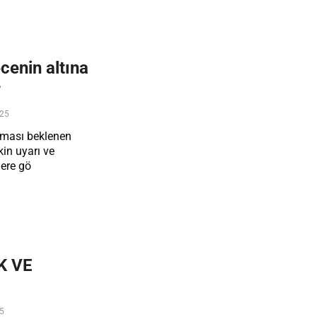
cenin altına
r
025
olması beklenen
kin uyarı ve
lere gö
K VE
25