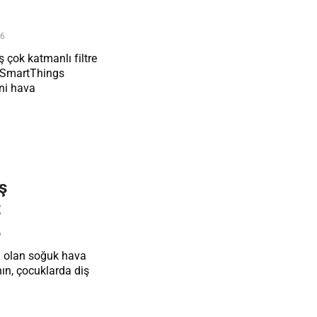
26
 çok katmanlı filtre
ve SmartThings
ni hava
ş
t
6
i olan soğuk hava
ın, çocuklarda diş