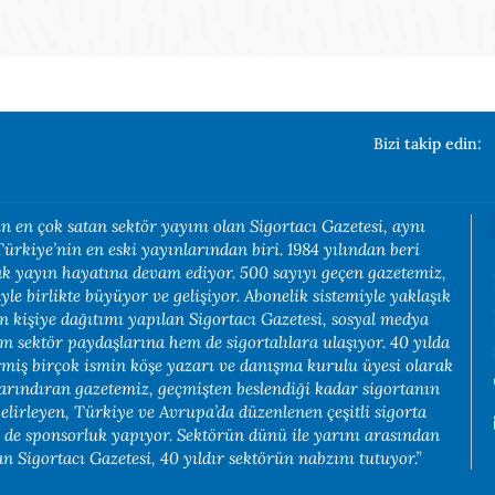
Bizi takip edin:
n en çok satan sektör yayını olan Sigortacı Gazetesi, aynı
rkiye’nin en eski yayınlarından biri. 1984 yılından beri
rak yayın hayatına devam ediyor. 500 sayıyı geçen gazetemiz,
yle birlikte büyüyor ve gelişiyor. Abonelik sistemiyle yaklaşık
in kişiye dağıtımı yapılan Sigortacı Gazetesi, sosyal medya
em sektör paydaşlarına hem de sigortalılara ulaşıyor. 40 yılda
rmiş birçok ismin köşe yazarı ve danışma kurulu üyesi olarak
arındıran gazetemiz, geçmişten beslendiği kadar sigortanın
belirleyen, Türkiye ve Avrupa’da düzenlenen çeşitli sigorta
e de sponsorluk yapıyor. Sektörün dünü ile yarını arasından
 Sigortacı Gazetesi, 40 yıldır sektörün nabzını tutuyor.”