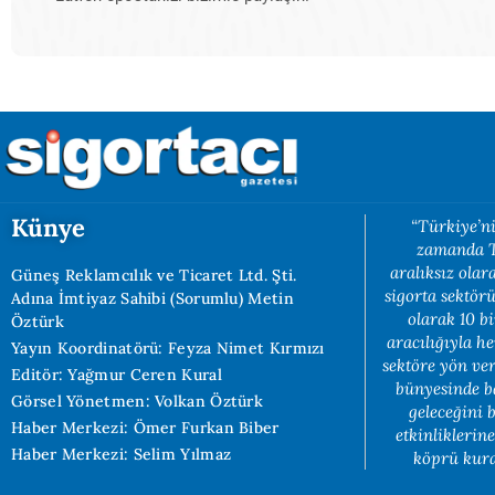
Künye
“Türkiye’ni
zamanda Tü
aralıksız ola
Güneş Reklamcılık ve Ticaret Ltd. Şti.
sigorta sektörü
Adına İmtiyaz Sahibi (Sorumlu) Metin
olarak 10 b
Öztürk
aracılığıyla h
Yayın Koordinatörü: Feyza Nimet Kırmızı
sektöre yön ve
Editör: Yağmur Ceren Kural
bünyesinde b
Görsel Yönetmen: Volkan Öztürk
geleceğini 
Haber Merkezi: Ömer Furkan Biber
etkinliklerin
Haber Merkezi: Selim Yılmaz
köprü kuran