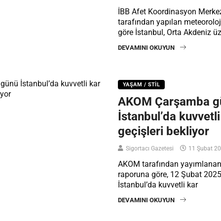
İBB Afet Koordinasyon Merke
tarafından yapılan meteoroloj
göre İstanbul, Orta Akdeniz ü
DEVAMINI OKUYUN
YAŞAM / STIL
AKOM Çarşamba g
İstanbul’da kuvvetli
geçişleri bekliyor
Sigortacı Gazetesi
11 Şubat 2
AKOM tarafından yayımlanan
raporuna göre, 12 Şubat 20
İstanbul’da kuvvetli kar
DEVAMINI OKUYUN