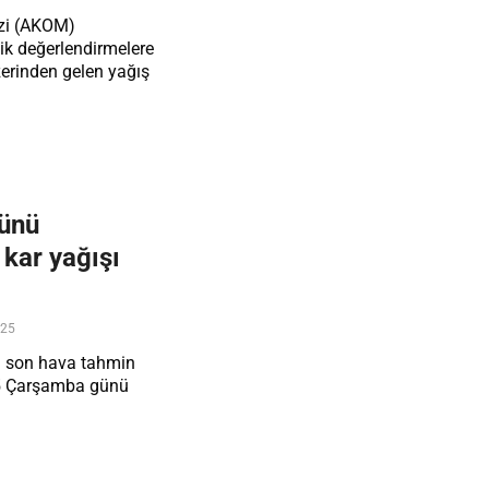
zi (AKOM)
ik değerlendirmelere
zerinden gelen yağış
ünü
 kar yağışı
025
 son hava tahmin
25 Çarşamba günü