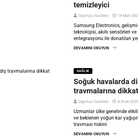
temizleyici
Sigortacı Gazetesi
19 Mart 20
Samsung Electronics, gelişmiş
teknolojisi, akıllı sensörleri 
entegrasyonu ile donatılan ye
DEVAMINI OKUYUN
SAĞLIK
Soğuk havalarda di
travmalarına dikka
Sigortacı Gazetesi
8 Ocak 202
Uzmanlar ülke genelinde etkil
ve beklenen yoğun kar yağışın
travması riskini
DEVAMINI OKUYUN