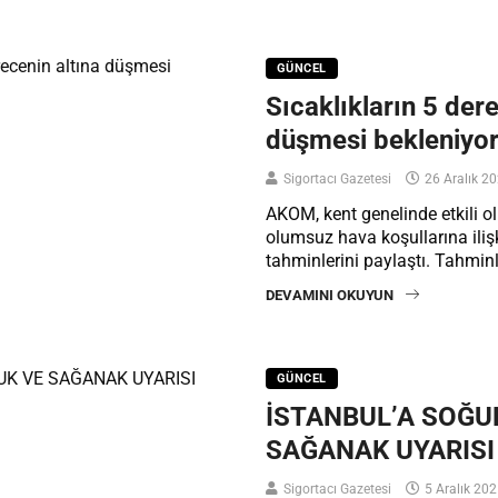
GÜNCEL
Sıcaklıkların 5 dere
düşmesi bekleniyo
Sigortacı Gazetesi
26 Aralık 2
AKOM, kent genelinde etkili 
olumsuz hava koşullarına iliş
tahminlerini paylaştı. Tahmin
DEVAMINI OKUYUN
GÜNCEL
İSTANBUL’A SOĞU
SAĞANAK UYARISI
Sigortacı Gazetesi
5 Aralık 20