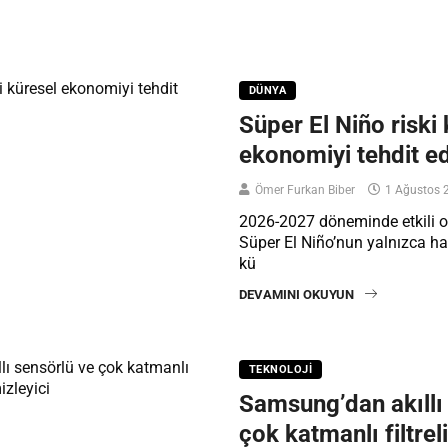
DÜNYA
Süper El Niño riski
ekonomiyi tehdit e
Ömer Furkan Biber
1 Ağustos 
2026-2027 döneminde etkili 
Süper El Niño’nun yalnızca hav
kü
DEVAMINI OKUYUN
TEKNOLOJI
Samsung’dan akıllı
çok katmanlı filtrel