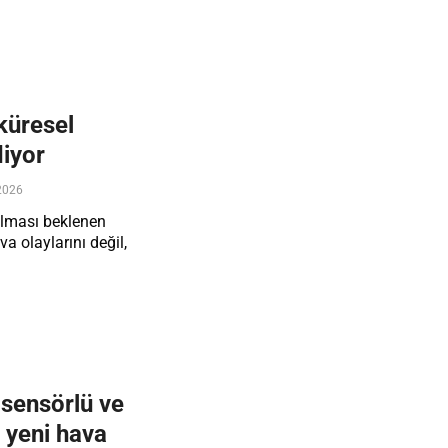
 küresel
diyor
2026
olması beklenen
a olaylarını değil,
 sensörlü ve
i yeni hava