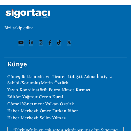
Bizi takip edin:
Künye
Güneş Reklamcılık ve Ticaret Ltd. Şti. Adına İmtiyaz
Sahibi (Sorumlu) Metin Öztürk
Yayın Koordinatörü: Feyza Nimet Kırmızı
Editör: Yağmur Ceren Kural
Görsel Yönetmen: Volkan Öztürk
Haber Merkezi: Ömer Furkan Biber
Haber Merkezi: Selim Yılmaz
“Türkiye’nin en çok satan sektör yayını olan Sigortacı