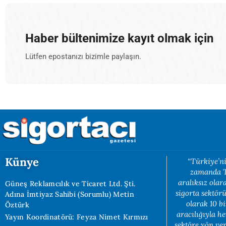
Haber bültenimize kayıt olmak için
Lütfen epostanızı bizimle paylaşın.
Künye
“Türkiye’ni
zamanda Tü
aralıksız ola
Güneş Reklamcılık ve Ticaret Ltd. Şti.
sigorta sektörü
Adına İmtiyaz Sahibi (Sorumlu) Metin
olarak 10 b
Öztürk
aracılığıyla h
Yayın Koordinatörü: Feyza Nimet Kırmızı
sektöre yön ve