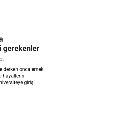
a
i gerekenler
025
ise derken onca emek
a hayallerin
iversiteye giriş.