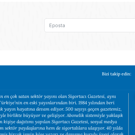
Bizi takip edin:
n en çok satan sektör yayını olan Sigortacı Gazetesi, aynı
rkiye’nin en eski yayınlarından biri. 1984 yılından beri
rak yayın hayatına devam ediyor. 500 sayıyı geçen gazetemiz,
yle birlikte büyüyor ve gelişiyor. Abonelik sistemiyle yaklaşık
in kişiye dağıtımı yapılan Sigortacı Gazetesi, sosyal medya
em sektör paydaşlarına hem de sigortalılara ulaşıyor. 40 yılda
rmiş birçok ismin köşe yazarı ve danışma kurulu üyesi olarak