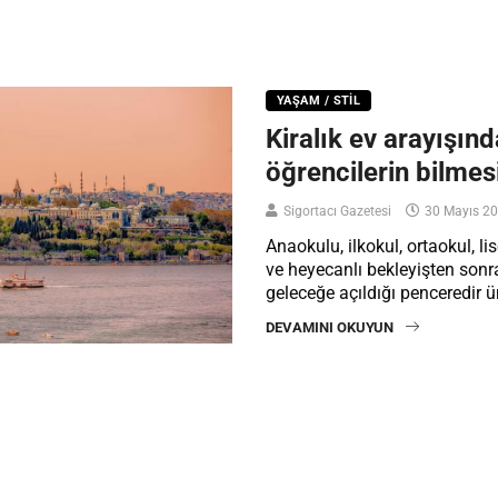
YAŞAM / STIL
Kiralık ev arayışınd
öğrencilerin bilmes
Sigortacı Gazetesi
30 Mayıs 2
Anaokulu, ilkokul, ortaokul, l
ve heyecanlı bekleyişten sonr
geleceğe açıldığı penceredir ün
DEVAMINI OKUYUN