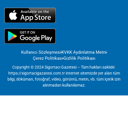
Kullanıcı Sözleşmesi
KVKK Aydınlatma Metni
Çerez Politikası
Gizlilik Politikası
Copyright © 2024 Sigortacı Gazetesi – Tüm hakları saklıdır.
https://sigortacigazatesi.com.tr internet sitemizde yer alan tüm
bilgi, döküman, fotoğraf, video, görüntü, metin, vb. tüm içerik izin
alınmadan kullanılamaz.