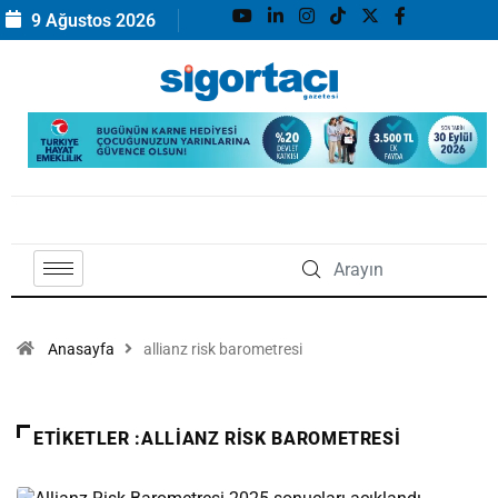
9 Ağustos 2026
Anasayfa
allianz risk barometresi
ETIKETLER :ALLIANZ RISK BAROMETRESI