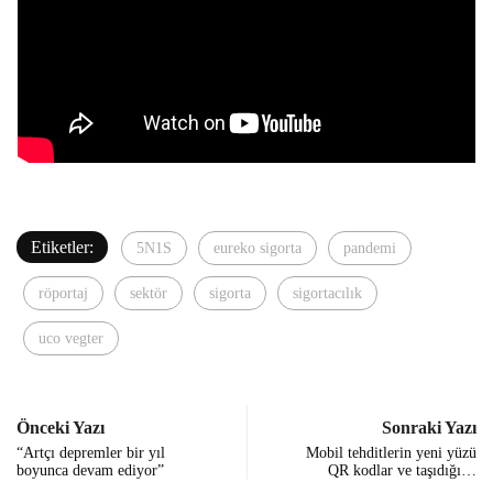
Etiketler:
5N1S
eureko sigorta
pandemi
röportaj
sektör
sigorta
sigortacılık
uco vegter
Önceki Yazı
Sonraki Yazı
“Artçı depremler bir yıl
Mobil tehditlerin yeni yüzü
boyunca devam ediyor”
QR kodlar ve taşıdığı…