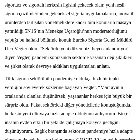
sigortacı ve sigortalı herkesin ilgisini çekecek olan; yeni nesil
sigorta çözümlerinden geleneksel sigorta uygulamalarına, inovatif
ürünlerden tartışılan yönetmeliklere kadar tüm konuların masaya
yatırıldığı 5N1S’nin Menekşe Uçaroğlu’nun moderatörlüğünü
yaptığı bu haftaki bölümde konuk Eureko Sigorta Genel Müdürü
Uco Vegter oldu. “Sektörde yeni düzen bizi heyecanlandırıyor”
diyen Vegter, pandemi sonrasında sektörde yaşanan değişiklikleri
ve şirket olarak devreye aldıkları uygulamaları anlattı.
Türk sigorta sektörünün pandemiye oldukça hızlı bir tepki
verdiğini söyleyerek sözlerine başlayan Vegter, “Mart ayının
ortalarında olanları düşünürsek, yaşananlar herkes için büyük bir
sürpriz oldu. Fakat sektördeki diğer yöneticilerle konuştuğumda,
herkesin yeni dünyaya hızla adapte olduğunu anlıyorum. Birçok
insanın evden etkili bir şekilde çalışmaya kolayca geçtiğini
düşünüyorum. Sağlık branşında sektörün pandemiye hızla adapte
olmasını da çok başarılı buluyorum. COVID-19 kaynaklı hasarları