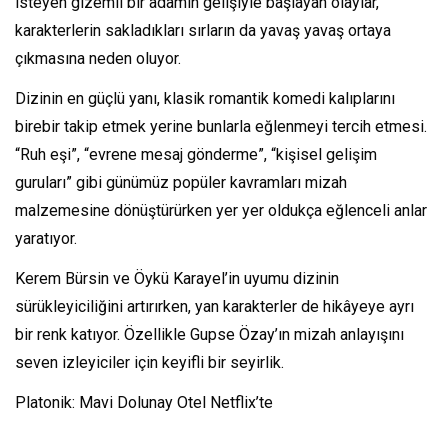
isteyen gizemli bir adamın gelişiyle başlayan olaylar,
karakterlerin sakladıkları sırların da yavaş yavaş ortaya
çıkmasına neden oluyor.
Dizinin en güçlü yanı, klasik romantik komedi kalıplarını
birebir takip etmek yerine bunlarla eğlenmeyi tercih etmesi.
“Ruh eşi”, “evrene mesaj gönderme”, “kişisel gelişim
guruları” gibi günümüz popüler kavramları mizah
malzemesine dönüştürürken yer yer oldukça eğlenceli anlar
yaratıyor.
Kerem Bürsin ve Öykü Karayel’in uyumu dizinin
sürükleyiciliğini artırırken, yan karakterler de hikâyeye ayrı
bir renk katıyor. Özellikle Gupse Özay’ın mizah anlayışını
seven izleyiciler için keyifli bir seyirlik.
Platonik: Mavi Dolunay Otel Netflix’te