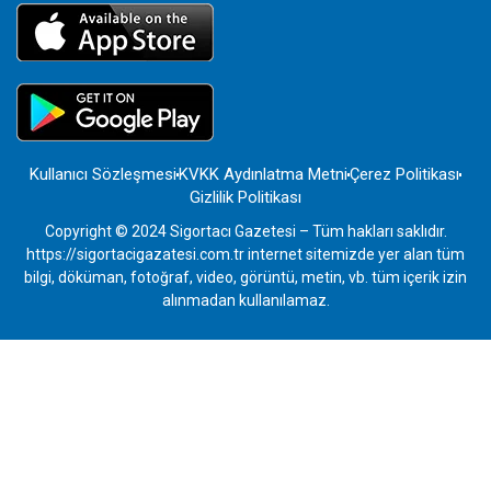
Kullanıcı Sözleşmesi
KVKK Aydınlatma Metni
Çerez Politikası
Gizlilik Politikası
Copyright © 2024 Sigortacı Gazetesi – Tüm hakları saklıdır.
https://sigortacigazatesi.com.tr internet sitemizde yer alan tüm
bilgi, döküman, fotoğraf, video, görüntü, metin, vb. tüm içerik izin
alınmadan kullanılamaz.