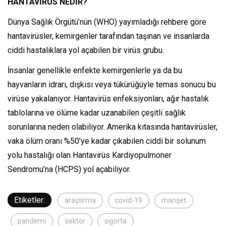
HANTAVİRÜS NEDİR?
Dünya Sağlık Örgütü’nün (WHO) yayımladığı rehbere göre
hantavirüsler, kemirgenler tarafından taşınan ve insanlarda
ciddi hastalıklara yol açabilen bir virüs grubu.
İnsanlar genellikle enfekte kemirgenlerle ya da bu
hayvanların idrarı, dışkısı veya tükürüğüyle temas sonucu bu
virüse yakalanıyor. Hantavirüs enfeksiyonları, ağır hastalık
tablolarına ve ölüme kadar uzanabilen çeşitli sağlık
sorunlarına neden olabiliyor. Amerika kıtasında hantavirüsler,
vaka ölüm oranı %50’ye kadar çıkabilen ciddi bir solunum
yolu hastalığı olan Hantavirüs Kardiyopulmoner
Sendromu’na (HCPS) yol açabiliyor.
Etiketler:
araştırma
covid-19
manşet
pandemi
sektör
sigorta