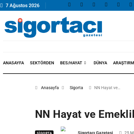
7 Ağustos 2026
ANASAYFA
SEKTÖRDEN
BES/HAYAT
DÜNYA
ARAŞTIR
Anasayfa
Sigorta
NN Hayat ve…
NN Hayat ve Emeklil
Sigortacı Gazetesi
25 M
SIGORTA