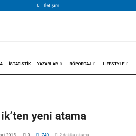
İletişim
MA
İSTATISTIK
YAZARLAR
RÖPORTAJ
LIFESTYLE
ik’ten yeni atama
art 2015
0
740
2 dakika okuma