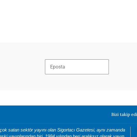
Bizi takip ed
 çok satan sektör yayını olan Sigortacı Gazetesi, aynı zamanda
eski yayınlarından biri. 1984 yılından beri aralıksız olarak yayın