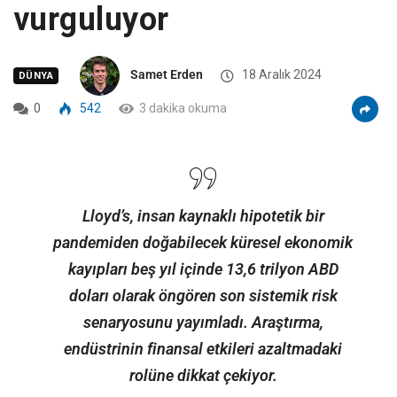
vurguluyor
Samet Erden
18 Aralık 2024
DÜNYA
0
542
3 dakika okuma
Lloyd’s, insan kaynaklı hipotetik bir
pandemiden doğabilecek küresel ekonomik
kayıpları beş yıl içinde 13,6 trilyon ABD
doları olarak öngören son sistemik risk
senaryosunu yayımladı. Araştırma,
endüstrinin finansal etkileri azaltmadaki
rolüne dikkat çekiyor.