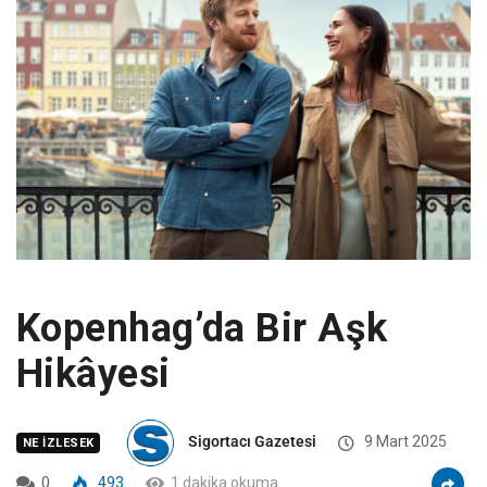
Kopenhag’da Bir Aşk
Hikâyesi
Sigortacı Gazetesi
9 Mart 2025
NE İZLESEK
0
493
1 dakika okuma