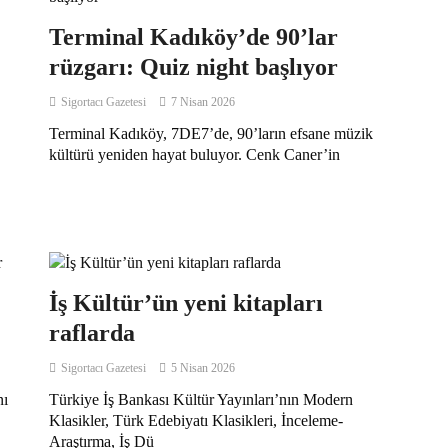
Terminal Kadıköy’de 90’lar
rüzgarı: Quiz night başlıyor
Sigortacı Gazetesi
7 Nisan 2026
Terminal Kadıköy, 7DE7’de, 90’ların efsane müzik
kültürü yeniden hayat buluyor. Cenk Caner’in
İş Kültür’ün yeni kitapları
raflarda
Sigortacı Gazetesi
5 Nisan 2026
nı
Türkiye İş Bankası Kültür Yayınları’nın Modern
Klasikler, Türk Edebiyatı Klasikleri, İnceleme-
Araştırma, İş Dü