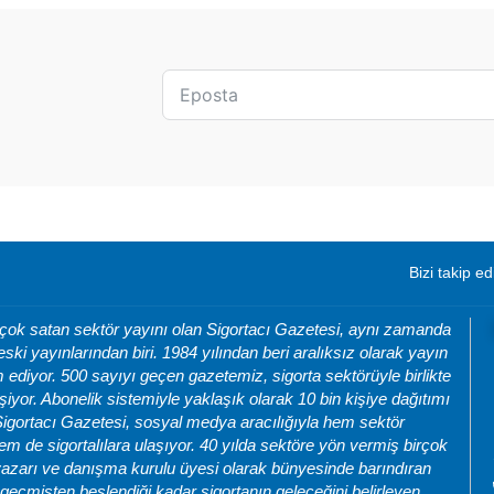
Bizi takip ed
 çok satan sektör yayını olan Sigortacı Gazetesi, aynı zamanda
eski yayınlarından biri. 1984 yılından beri aralıksız olarak yayın
ediyor. 500 sayıyı geçen gazetemiz, sigorta sektörüyle birlikte
şiyor. Abonelik sistemiyle yaklaşık olarak 10 bin kişiye dağıtımı
Sigortacı Gazetesi, sosyal medya aracılığıyla hem sektör
m de sigortalılara ulaşıyor. 40 yılda sektöre yön vermiş birçok
azarı ve danışma kurulu üyesi olarak bünyesinde barındıran
geçmişten beslendiği kadar sigortanın geleceğini belirleyen,