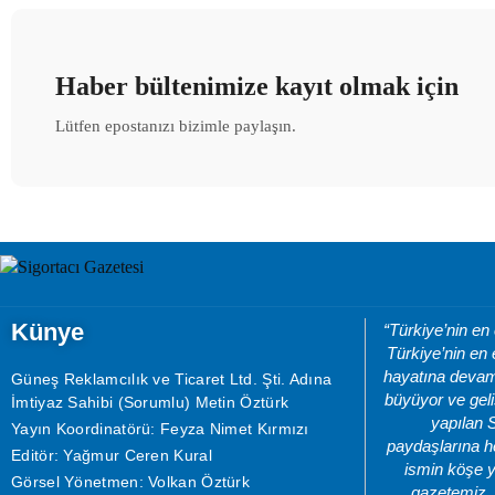
Haber bültenimize kayıt olmak için
Lütfen epostanızı bizimle paylaşın.
Künye
“Türkiye’nin en
Türkiye’nin en 
hayatına devam 
Güneş Reklamcılık ve Ticaret Ltd. Şti. Adına
büyüyor ve geli
İmtiyaz Sahibi (Sorumlu) Metin Öztürk
yapılan 
Yayın Koordinatörü: Feyza Nimet Kırmızı
paydaşlarına he
Editör: Yağmur Ceren Kural
ismin köşe y
Görsel Yönetmen: Volkan Öztürk
gazetemiz, 