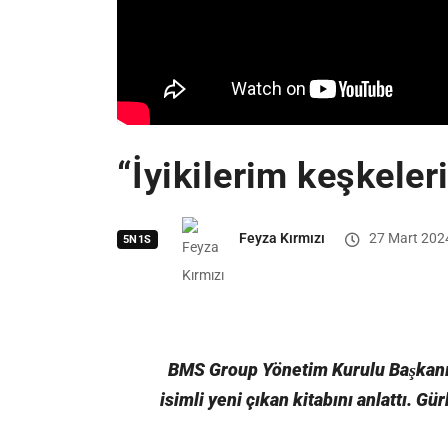
“İyikilerim keşkele
Feyza Kırmızı
27 Mart 202
5N1S
BMS Group Yönetim Kurulu Başkanı
isimli yeni çıkan kitabını anlattı. G