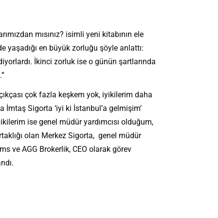
ızdan mısınız? isimli yeni kitabının ele
nde yaşadığı en büyük zorluğu şöyle anlattı:
orlardı. İkinci zorluk ise o günün şartlarında
.”
ıkçası çok fazla keşkem yok, iyikilerim daha
İmtaş Sigorta ‘iyi ki İstanbul’a gelmişim’
 iyikilerim ise genel müdür yardımcısı olduğum,
ortaklığı olan Merkez Sigorta, genel müdür
erims ve AGG Brokerlik, CEO olarak görev
andı.