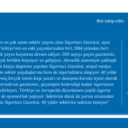
Bizi takip edin:
n en çok satan sektör yayını olan Sigortacı Gazetesi, aynı
rkiye’nin en eski yayınlarından biri. 1984 yılından beri
rak yayın hayatına devam ediyor. 500 sayıyı geçen gazetemiz,
yle birlikte büyüyor ve gelişiyor. Abonelik sistemiyle yaklaşık
in kişiye dağıtımı yapılan Sigortacı Gazetesi, sosyal medya
em sektör paydaşlarına hem de sigortalılara ulaşıyor. 40 yılda
rmiş birçok ismin köşe yazarı ve danışma kurulu üyesi olarak
arındıran gazetemiz, geçmişten beslendiği kadar sigortanın
belirleyen, Türkiye ve Avrupa’da düzenlenen çeşitli sigorta
e de sponsorluk yapıyor. Sektörün dünü ile yarını arasından
 Sigortacı Gazetesi, 40 yıldır sektörün nabzını tutuyor.”