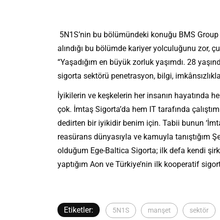
5N1S’nin bu bölümündeki konuğu BMS Group Yön
alındığı bu bölümde kariyer yolculuğunu zor, çuk
“Yaşadığım en büyük zorluk yaşımdı. 28 yaşında
sigorta sektörü penetrasyon, bilgi, imkânsızlıkl
İyikilerin ve keşkelerin her insanın hayatında
çok. İmtaş Sigorta’da hem IT tarafında çalıştım
dedirten bir iyikidir benim için. Tabii bunun ‘İ
reasürans dünyasıyla ve kamuyla tanıştığım Şeke
olduğum Ege-Baltica Sigorta; ilk defa kendi şirk
yaptığım Aon ve Türkiye’nin ilk kooperatif sigort
Etiketler:
5N1S
manşet
sektör