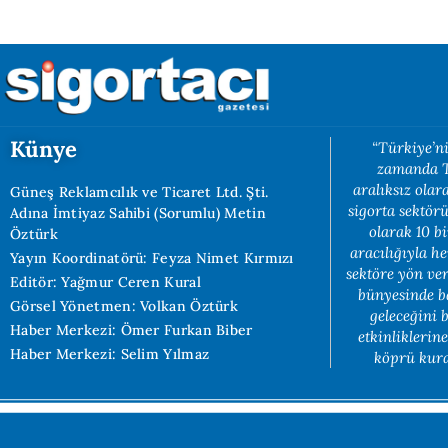
Künye
“Türkiye’ni
zamanda Tü
aralıksız ola
Güneş Reklamcılık ve Ticaret Ltd. Şti.
sigorta sektörü
Adına İmtiyaz Sahibi (Sorumlu) Metin
olarak 10 b
Öztürk
aracılığıyla h
Yayın Koordinatörü: Feyza Nimet Kırmızı
sektöre yön ve
Editör: Yağmur Ceren Kural
bünyesinde b
Görsel Yönetmen: Volkan Öztürk
geleceğini 
Haber Merkezi: Ömer Furkan Biber
etkinliklerin
Haber Merkezi: Selim Yılmaz
köprü kuran