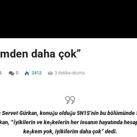
rimden daha çok”
4
0
2412
3 dakika okuma
 Servet Gürkan, konuğu olduğu 5N1S’nin bu bölümünde S
ürkan, “İyikilerin ve keşkelerin her insanın hayatında he
keşkem yok, iyikilerim daha çok” dedi.