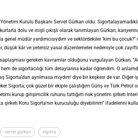
etim Kurulu Başkanı Servet Gürkan oldu. Sigortalayamadıklarım
urlarla dolu ve inişli çıkışlı olarak tanımlayan Gürkan, kariyeri
 genel müdür yardımcısıydım ve sektördekiler ‘kim bu çocuk?’ diy
ar, düşük kâr ve yetersiz yasal düzenlemeler nedeniyle çok zayıftı
 hesaplaşması gereken kavramlar olduğunu vurgulayan Gürkan, “Aç
 hem de sigortacılığı tüm detaylarına kadar öğrendim. O anlamda 
mtaş Sigorta’dan ayrılmasa mıydım’ diye bir keşkesi de var. Diğer
r Sigorta; çok güzel bir ekiple çalıştığım Güriş ve Türk Petrol 
etimi kurup girişimcilik ruhunu tattığım risk yönetim şirketi Int
a şirketi Koru Sigorta’nın kuruculuğu diyebilirim” ifadelerini kull
servet gürkan
sigorta