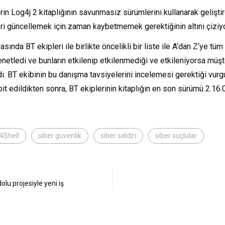
rin Log4j 2 kitaplığının savunmasız sürümlerini kullanarak geliştir
ri güncellemek için zaman kaybetmemek gerektiğinin altını çiziyo
ında BT ekipleri ile birlikte öncelikli bir liste ile A’dan Z’ye tüm
denetledi ve bunların etkilenip etkilenmediği ve etkileniyorsa müşte
ı. BT ekibinin bu danışma tavsiyelerini incelemesi gerektiği vurgu
pit edildikten sonra, BT ekiplerinin kitaplığın en son sürümü 2.16.0
4Shell
siber güvenlik
siber saldırı
siber suçlular
lu projesiyle yeni iş