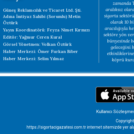
zamanda Tü
aralıksız ola
Güneş Reklamcılık ve Ticaret Ltd. Şti.
sigorta sektörü
Adına İmtiyaz Sahibi (Sorumlu) Metin
olarak 10 b
Öztürk
aracılığıyla h
Yayın Koordinatörü: Feyza Nimet Kırmızı
sektöre yön ve
Editör: Yağmur Ceren Kural
bünyesinde b
Görsel Yönetmen: Volkan Öztürk
geleceğini 
Haber Merkezi: Ömer Furkan Biber
etkinliklerin
Haber Merkezi: Selim Yılmaz
köprü kuran
Kullanıcı Sözleşme
Copyright
https://sigortacigazatesi.com.tr internet sitemizde yer al