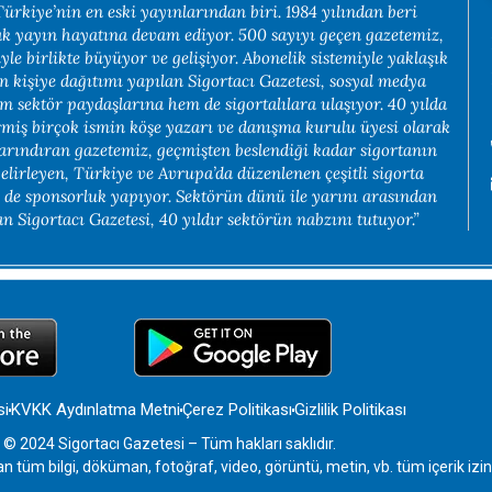
rkiye’nin en eski yayınlarından biri. 1984 yılından beri
rak yayın hayatına devam ediyor. 500 sayıyı geçen gazetemiz,
yle birlikte büyüyor ve gelişiyor. Abonelik sistemiyle yaklaşık
in kişiye dağıtımı yapılan Sigortacı Gazetesi, sosyal medya
em sektör paydaşlarına hem de sigortalılara ulaşıyor. 40 yılda
rmiş birçok ismin köşe yazarı ve danışma kurulu üyesi olarak
arındıran gazetemiz, geçmişten beslendiği kadar sigortanın
belirleyen, Türkiye ve Avrupa’da düzenlenen çeşitli sigorta
e de sponsorluk yapıyor. Sektörün dünü ile yarını arasından
 Sigortacı Gazetesi, 40 yıldır sektörün nabzını tutuyor.”
si
KVKK Aydınlatma Metni
Çerez Politikası
Gizlilik Politikası
 © 2024 Sigortacı Gazetesi – Tüm hakları saklıdır.
an tüm bilgi, döküman, fotoğraf, video, görüntü, metin, vb. tüm içerik iz