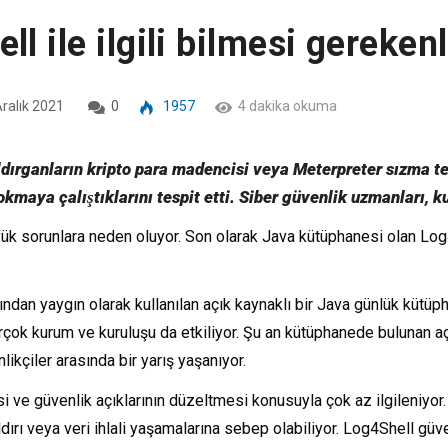
l ile ilgili bilmesi gereken
ralık 2021
0
1957
4 dakika okuma
aldırganların kripto para madencisi veya Meterpreter sızma 
 sokmaya çalıştıklarını tespit etti. Siber güvenlik uzmanları, 
yük sorunlara neden oluyor. Son olarak Java kütüphanesi olan Log
fından yaygın olarak kullanılan açık kaynaklı bir Java günlük küt
rçok kurum ve kuruluşu da etkiliyor. Şu an kütüphanede bulunan açı
ikçiler arasında bir yarış yaşanıyor.
 ve güvenlik açıklarının düzeltmesi konusuyla çok az ilgileniyor. B
dırı veya veri ihlali yaşamalarına sebep olabiliyor. Log4Shell güv