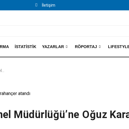
İletişim
IRMA
İSTATISTIK
YAZARLAR
RÖPORTAJ
LIFESTYL
el…
nel Müdürlüğü’ne Oğuz Kar