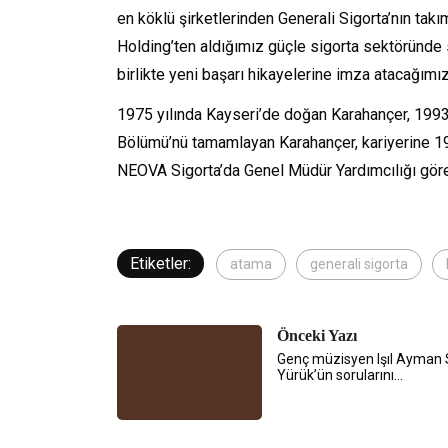
en köklü şirketlerinden Generali Sigorta’nın tak
Holding’ten aldığımız güçle sigorta sektöründe
birlikte yeni başarı hikayelerine imza atacağım
1975 yılında Kayseri’de doğan Karahançer, 1993
Bölümü’nü tamamlayan Karahançer, kariyerine 19
NEOVA Sigorta’da Genel Müdür Yardımcılığı görev
Etiketler:
atama
generali sigorta
Önceki Yazı
Genç müzisyen Işıl Ayman 
Yürük’ün sorularını…