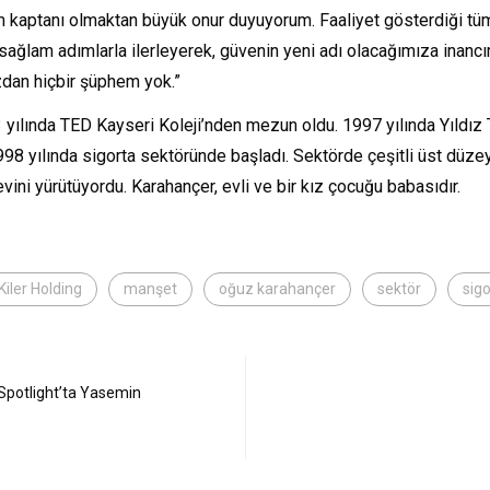
ım kaptanı olmaktan büyük onur duyuyorum. Faaliyet gösterdiği tüm 
 sağlam adımlarla ilerleyerek, güvenin yeni adı olacağımıza ina
ızdan hiçbir şüphem yok.”
 yılında TED Kayseri Koleji’nden mezun oldu. 1997 yılında Yıldız
98 yılında sigorta sektöründe başladı. Sektörde çeşitli üst düze
ini yürütüyordu. Karahançer, evli ve bir kız çocuğu babasıdır.
Kiler Holding
manşet
oğuz karahançer
sektör
sig
Spotlight’ta Yasemin