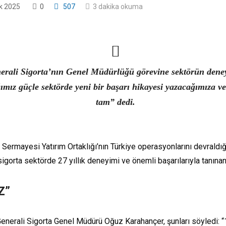
k 2025
0
507
3 dakika okuma
Generali Sigorta’nın Genel Müdürlüğü görevine sektörün den
ımız güçle sektörde yeni bir başarı hikayesi yazacağımıza v
tam” dedi.
 Sermayesi Yatırım Ortaklığı’nın Türkiye operasyonlarını devraldığ
sigorta sektörde 27 yıllık deneyimi ve önemli başarılarıyla tanın
Z”
enerali Sigorta Genel Müdürü Oğuz Karahançer, şunları söyledi: “1