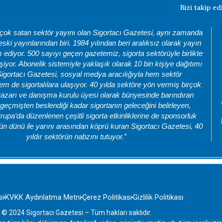
Bizi takip ed
 çok satan sektör yayını olan Sigortacı Gazetesi, aynı zamanda
eski yayınlarından biri. 1984 yılından beri aralıksız olarak yayın
ediyor. 500 sayıyı geçen gazetemiz, sigorta sektörüyle birlikte
şiyor. Abonelik sistemiyle yaklaşık olarak 10 bin kişiye dağıtımı
Sigortacı Gazetesi, sosyal medya aracılığıyla hem sektör
m de sigortalılara ulaşıyor. 40 yılda sektöre yön vermiş birçok
azarı ve danışma kurulu üyesi olarak bünyesinde barındıran
geçmişten beslendiği kadar sigortanın geleceğini belirleyen,
rupa’da düzenlenen çeşitli sigorta etkinliklerine de sponsorluk
ün dünü ile yarını arasından köprü kuran Sigortacı Gazetesi, 40
yıldır sektörün nabzını tutuyor.”
si
KVKK Aydınlatma Metni
Çerez Politikası
Gizlilik Politikası
 © 2024 Sigortacı Gazetesi – Tüm hakları saklıdır.