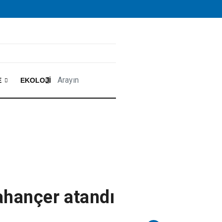
E
EKOLOJI
ahançer atandı