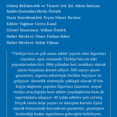
Güneş Reklamcılık ve Ticaret Ltd. Şti. Adına İmtiyaz
Sahibi (Sorumlu) Metin Öztürk
Yayın Koordinatörü: Feyza Nimet Kırmızı
Editör: Yağmur Ceren Kural
Görsel Yönetmen: Volkan Öztürk
Haber Merkezi: Ömer Furkan Biber
Haber Merkezi: Selim Yılmaz
“Türkiye’nin en çok satan sektör yayını olan Sigortacı
Gazetesi, aynı zamanda Türkiye’nin en eski
yayınlarından biri. 1984 yılından beri aralıksız olarak
yayın hayatına devam ediyor. 500 sayıyı geçen
gazetemiz, sigorta sektörüyle birlikte büyüyor ve
gelişiyor. Abonelik sistemiyle yaklaşık olarak 10 bin
kişiye dağıtımı yapılan Sigortacı Gazetesi, sosyal
medya aracılığıyla hem sektör paydaşlarına hem de
sigortalılara ulaşıyor. 40 yılda sektöre yön vermiş
birçok ismin köşe yazarı ve danışma kurulu üyesi
olarak bünyesinde barındıran gazetemiz, geçmişten
beslendiği kadar sigortanın geleceğini belirleyen,