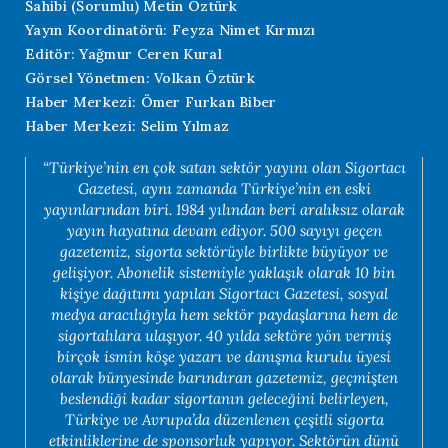
Sahibi (Sorumlu) Metin Öztürk
Yayın Koordinatörü: Feyza Nimet Kırmızı
Editör: Yağmur Ceren Kural
Görsel Yönetmen: Volkan Öztürk
Haber Merkezi: Ömer Furkan Biber
Haber Merkezi: Selim Yılmaz
“Türkiye’nin en çok satan sektör yayını olan Sigortacı
Gazetesi, aynı zamanda Türkiye’nin en eski
yayınlarından biri. 1984 yılından beri aralıksız olarak
yayın hayatına devam ediyor. 500 sayıyı geçen
gazetemiz, sigorta sektörüyle birlikte büyüyor ve
gelişiyor. Abonelik sistemiyle yaklaşık olarak 10 bin
kişiye dağıtımı yapılan Sigortacı Gazetesi, sosyal
medya aracılığıyla hem sektör paydaşlarına hem de
sigortalılara ulaşıyor. 40 yılda sektöre yön vermiş
birçok ismin köşe yazarı ve danışma kurulu üyesi
olarak bünyesinde barındıran gazetemiz, geçmişten
beslendiği kadar sigortanın geleceğini belirleyen,
Türkiye ve Avrupa’da düzenlenen çeşitli sigorta
etkinliklerine de sponsorluk yapıyor. Sektörün dünü