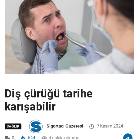
Diş çürüğü tarihe
karışabilir
Sigortacı Gazetesi
7 Kasım 2024
SAĞLIK
0
544
4 dakika okuma