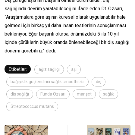
Diş çürüğü aşısının başarılı olması durumunda , diş
sağlığında devrim yaratabileceğini ifade eden Dt. Özsarı,
”Araştırmalara göre aşının küresel olarak uygulanabilir hale
gelmesi için birkaç yıl daha insan testlerinin sonuçlanması
bekleniyor. Eğer başarılı olursa, önümüzdeki 5 ila 10 yıl
içinde çürüklerin büyük oranda önlenebileceği bir diş sağlığı
dönemi görebiliriz” dedi.
Etiketler:
ağız sağlığı
aşı
bağışıklık güçlendirici sağlık smoothie'si
diş
diş sağlığı
Funda Özsarı
manşet
sağlık
Streptococcus mutans