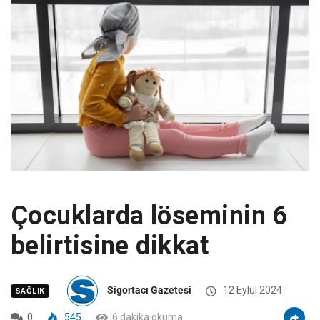
Çocuklarda löseminin 6
belirtisine dikkat
Sigortacı Gazetesi
12 Eylül 2024
SAĞLIK
0
545
6 dakika okuma