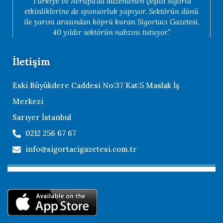
Türkiye ve Avrupa’da düzenlenen çeşitli sigorta
etkinliklerine de sponsorluk yapıyor. Sektörün dünü
ile yarını arasından köprü kuran Sigortacı Gazetesi,
40 yıldır sektörün nabzını tutuyor.”
İletişim
Eski Büyükdere Caddesi No:37 Kat:5 Maslak İş
Merkezi
Sarıyer İstanbul
0212 256 67 67
info@sigortacigazetesi.com.tr