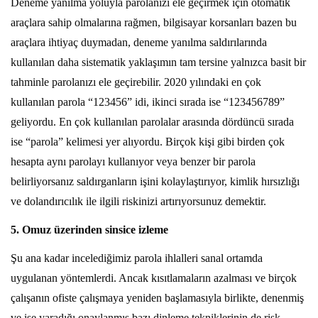
Deneme yanılma yoluyla parolanızı ele geçirmek için otomatik
araçlara sahip olmalarına rağmen, bilgisayar korsanları bazen bu
araçlara ihtiyaç duymadan, deneme yanılma saldırılarında
kullanılan daha sistematik yaklaşımın tam tersine yalnızca basit bir
tahminle parolanızı ele geçirebilir. 2020 yılındaki en çok
kullanılan parola “123456” idi, ikinci sırada ise “123456789”
geliyordu. En çok kullanılan parolalar arasında dördüncü sırada
ise “parola” kelimesi yer alıyordu. Birçok kişi gibi birden çok
hesapta aynı parolayı kullanıyor veya benzer bir parola
belirliyorsanız saldırganların işini kolaylaştırıyor, kimlik hırsızlığı
ve dolandırıcılık ile ilgili riskinizi artırıyorsunuz demektir.
5. Omuz üzerinden sinsice izleme
Şu ana kadar incelediğimiz parola ihlalleri sanal ortamda
uygulanan yöntemlerdi. Ancak kısıtlamaların azalması ve birçok
çalışanın ofiste çalışmaya yeniden başlamasıyla birlikte, denenmiş
ve işe yaradığı onaylanmış bazı dinleme tekniklerinin de risk