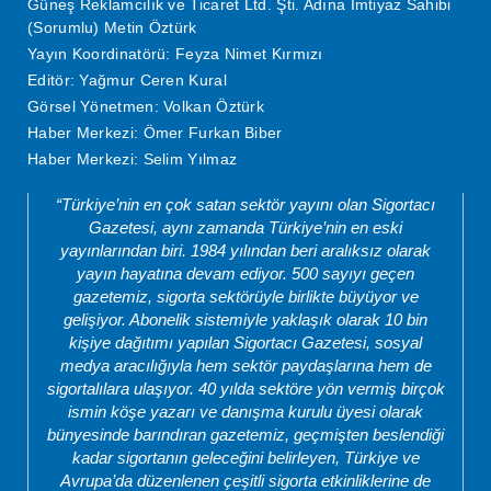
Güneş Reklamcılık ve Ticaret Ltd. Şti. Adına İmtiyaz Sahibi
(Sorumlu) Metin Öztürk
Yayın Koordinatörü: Feyza Nimet Kırmızı
Editör: Yağmur Ceren Kural
Görsel Yönetmen: Volkan Öztürk
Haber Merkezi: Ömer Furkan Biber
Haber Merkezi: Selim Yılmaz
“Türkiye’nin en çok satan sektör yayını olan Sigortacı
Gazetesi, aynı zamanda Türkiye’nin en eski
yayınlarından biri. 1984 yılından beri aralıksız olarak
yayın hayatına devam ediyor. 500 sayıyı geçen
gazetemiz, sigorta sektörüyle birlikte büyüyor ve
gelişiyor. Abonelik sistemiyle yaklaşık olarak 10 bin
kişiye dağıtımı yapılan Sigortacı Gazetesi, sosyal
medya aracılığıyla hem sektör paydaşlarına hem de
sigortalılara ulaşıyor. 40 yılda sektöre yön vermiş birçok
ismin köşe yazarı ve danışma kurulu üyesi olarak
bünyesinde barındıran gazetemiz, geçmişten beslendiği
kadar sigortanın geleceğini belirleyen, Türkiye ve
Avrupa’da düzenlenen çeşitli sigorta etkinliklerine de