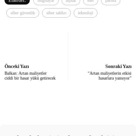
Etiketler:
bilgisayar
dijital
eset
parola
siber güvenlik
siber saldırı
teknoloji
Önceki Yazı
Sonraki Yazı
Balkan: Artan maliyetler
“Artan maliyetlerin etkisi
ciddi bir hasar yükü getirecek
hasarlara yansıyor”