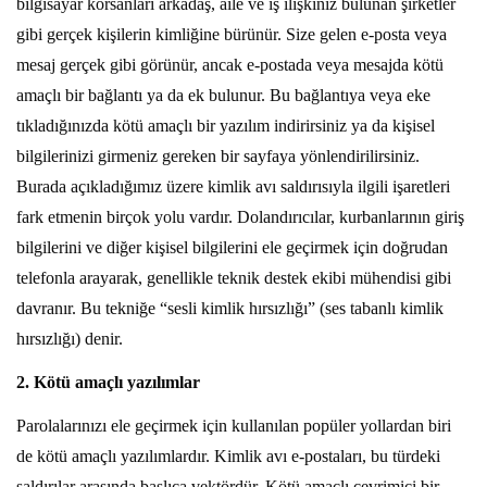
bilgisayar korsanları arkadaş, aile ve iş ilişkiniz bulunan şirketler
gibi gerçek kişilerin kimliğine bürünür. Size gelen e-posta veya
mesaj gerçek gibi görünür, ancak e-postada veya mesajda kötü
amaçlı bir bağlantı ya da ek bulunur. Bu bağlantıya veya eke
tıkladığınızda kötü amaçlı bir yazılım indirirsiniz ya da kişisel
bilgilerinizi girmeniz gereken bir sayfaya yönlendirilirsiniz.
Burada açıkladığımız üzere kimlik avı saldırısıyla ilgili işaretleri
fark etmenin birçok yolu vardır. Dolandırıcılar, kurbanlarının giriş
bilgilerini ve diğer kişisel bilgilerini ele geçirmek için doğrudan
telefonla arayarak, genellikle teknik destek ekibi mühendisi gibi
davranır. Bu tekniğe “sesli kimlik hırsızlığı” (ses tabanlı kimlik
hırsızlığı) denir.
2. Kötü amaçlı yazılımlar
Parolalarınızı ele geçirmek için kullanılan popüler yollardan biri
de kötü amaçlı yazılımlardır. Kimlik avı e-postaları, bu türdeki
saldırılar arasında başlıca vektördür. Kötü amaçlı çevrimiçi bir