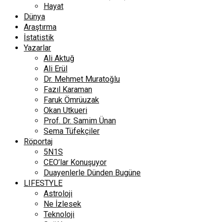
Hayat
Dünya
Araştırma
İstatistik
Yazarlar
Ali Aktuğ
Ali Erül
Dr. Mehmet Muratoğlu
Fazıl Karaman
Faruk Ömrüuzak
Okan Utkueri
Prof. Dr. Samim Ünan
Sema Tüfekçiler
Röportaj
5N1S
CEO’lar Konuşuyor
Duayenlerle Dünden Bugüne
LIFESTYLE
Astroloji
Ne İzlesek
Teknoloji