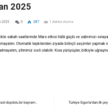
san 2025
n 2025
0
287
1 dakika okuma
likle sabah saatlerinde Mars etkisi hâlâ güçlü ve sabrımızı sınay
mayalım. Otomatik tepkilerden ziyade bilinçli seçimler yapmak r
yalım, zihnimiz sisli olabilir. Kısa yürüyüşler, bitkiyle uğraşma
özel dopdolu bir bayram…
Türkiye Sigorta’dan ilk çe