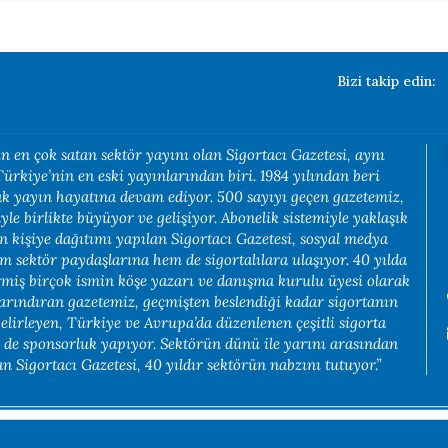
Bizi takip edin:
n en çok satan sektör yayını olan Sigortacı Gazetesi, aynı
rkiye’nin en eski yayınlarından biri. 1984 yılından beri
rak yayın hayatına devam ediyor. 500 sayıyı geçen gazetemiz,
yle birlikte büyüyor ve gelişiyor. Abonelik sistemiyle yaklaşık
in kişiye dağıtımı yapılan Sigortacı Gazetesi, sosyal medya
em sektör paydaşlarına hem de sigortalılara ulaşıyor. 40 yılda
rmiş birçok ismin köşe yazarı ve danışma kurulu üyesi olarak
arındıran gazetemiz, geçmişten beslendiği kadar sigortanın
belirleyen, Türkiye ve Avrupa’da düzenlenen çeşitli sigorta
e de sponsorluk yapıyor. Sektörün dünü ile yarını arasından
 Sigortacı Gazetesi, 40 yıldır sektörün nabzını tutuyor.”