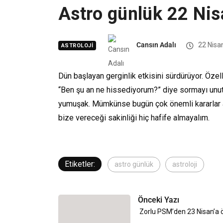
Astro günlük 22 Ni
Cansın Adalı
22 Nisa
ASTROLOJI
Dün başlayan gerginlik etkisini sürdürüyor. Özel
“Ben şu an ne hissediyorum?” diye sormayı unut
yumuşak. Mümkünse bugün çok önemli kararlar alma
bize vereceği sakinliği hiç hafife almayalım.
Etiketler:
astro günlük
astroloji
Önceki Yazı
Zorlu PSM’den 23 Nisan’a 