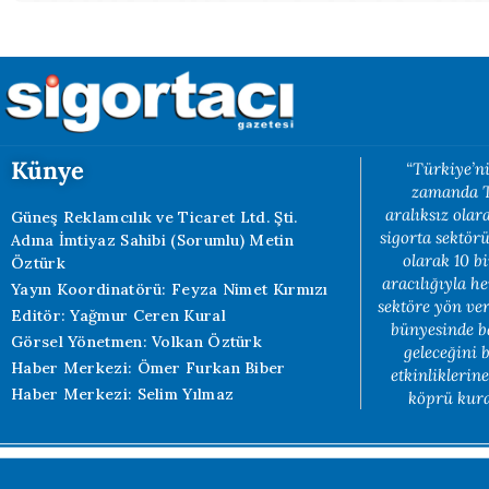
Künye
“Türkiye’ni
zamanda Tü
aralıksız ola
Güneş Reklamcılık ve Ticaret Ltd. Şti.
sigorta sektörü
Adına İmtiyaz Sahibi (Sorumlu) Metin
olarak 10 b
Öztürk
aracılığıyla h
Yayın Koordinatörü: Feyza Nimet Kırmızı
sektöre yön ve
Editör: Yağmur Ceren Kural
bünyesinde b
Görsel Yönetmen: Volkan Öztürk
geleceğini 
Haber Merkezi: Ömer Furkan Biber
etkinliklerin
Haber Merkezi: Selim Yılmaz
köprü kuran