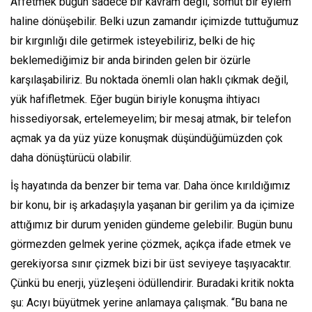
Affetmek bugün sadece bir kavram değil, somut bir eylem
haline dönüşebilir. Belki uzun zamandır içimizde tuttuğumuz
bir kırgınlığı dile getirmek isteyebiliriz, belki de hiç
beklemediğimiz bir anda birinden gelen bir özürle
karşılaşabiliriz. Bu noktada önemli olan haklı çıkmak değil,
yük hafifletmek. Eğer bugün biriyle konuşma ihtiyacı
hissediyorsak, ertelemeyelim; bir mesaj atmak, bir telefon
açmak ya da yüz yüze konuşmak düşündüğümüzden çok
daha dönüştürücü olabilir.
İş hayatında da benzer bir tema var. Daha önce kırıldığımız
bir konu, bir iş arkadaşıyla yaşanan bir gerilim ya da içimize
attığımız bir durum yeniden gündeme gelebilir. Bugün bunu
görmezden gelmek yerine çözmek, açıkça ifade etmek ve
gerekiyorsa sınır çizmek bizi bir üst seviyeye taşıyacaktır.
Çünkü bu enerji, yüzleşeni ödüllendirir. Buradaki kritik nokta
şu: Acıyı büyütmek yerine anlamaya çalışmak. “Bu bana ne